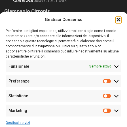
Giampaolo Cirronis
Gestisci Consenso
Sardegna Ieri-Oggi-Domani nasce per informare “liberamente” i
lettori su quanto accade in Sardegna, con un occhio rivolto al
Per fornire le migliori esperienze, utilizziamo tecnologie come i cookie
nostro passato e, soprattutto, al nostro futuro
per memorizzare e/o accedere alle informazioni del dispositivo. Il
consenso a queste tecnologie ci permetterà di elaborare dati come il
Follow Us
comportamento di navigazione o ID unici su questo sito. Non
acconsentire o ritirare il consenso può influire negativamente su alcune
caratteristiche e funzioni.
Funzionale
Sempre attivo
Editore:
Giampaolo Cirronis Ditta individuale
Preferenze
Sede:
Via Cristoforo Colombo 09013 Carbonia
Prefere
Direttore responsabile:
Giampaolo Cirronis
Partita IVA
02270380922
Statistiche
Statistic
N° di iscrizione al ROC:
9294
N° di iscrizione al Registro Stampa Tribunale di Cagliari:
N°
Marketing
128/2020 del 10/02/2020
Marketi
Tel.
+39 391 1265423
Gestisci servizi
Per la Pubblicità:
+39 328 6132020