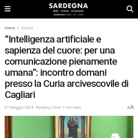
Home
Chiesa
“Intelligenza artificiale e
sapienza del cuore: per una
comunicazione pienamente
umana”: incontro domani
presso la Curia arcivescovile di
Cagliari
A
31 Maggio 2024
Reading Time: 1 min read
A