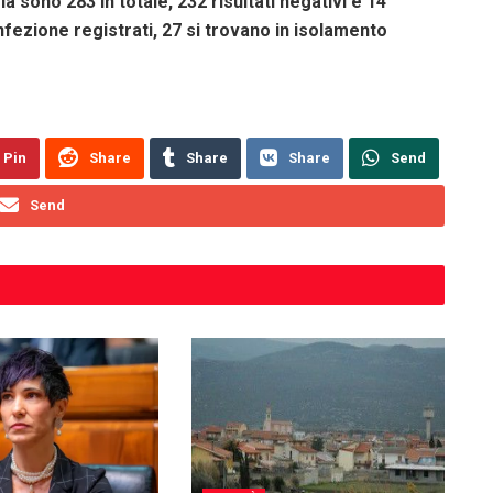
ola sono 283 in totale, 232 risultati negativi e 14
nfezione registrati, 27 si trovano in isolamento
Pin
Share
Share
Share
Send
Send