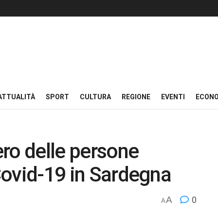
ATTUALITÀ
SPORT
CULTURA
REGIONE
EVENTI
ECON
mero delle persone
 Covid-19 in Sardegna
A
0
A