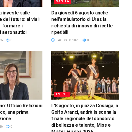
SANITÀ
 investe sulle
Da giovedì 6 agosto anche
el futuro: al via i
nell’ambulatorio di Uras la
 formare i
richiesta di rinnovo di ricette
 aeronautici
ripetibili
26
0
5 AGOSTO 2026
0
EVENTI
no: Ufficio Relazioni
L’8 agosto, in piazza Cossiga, a
ico, una prima
Golfo Aranci, andrà in scena la
zione
finale regionale del concorso
di bellezza e talento, Miss e
26
0
Mister Europa 2026