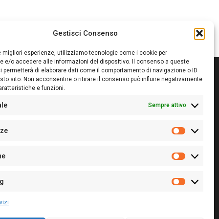
Gestisci Consenso
le migliori esperienze, utilizziamo tecnologie come i cookie per
 e/o accedere alle informazioni del dispositivo. Il consenso a queste
i permetterà di elaborare dati come il comportamento di navigazione o ID
sto sito. Non acconsentire o ritirare il consenso può influire negativamente
ratteristiche e funzioni.
itore:
Giampaolo Cirronis Ditta individuale
ede:
Via Cristoforo Colombo 09013 Carbonia
ale
Sempre attivo
rettore responsabile:
Giampaolo Cirronis
rtita IVA
02270380922
nze
 di iscrizione al ROC:
9294
Preferenz
 di iscrizione al Registro Stampa Tribunale di Cagliari:
he
 128/2020 del 10/02/2020
Statistiche
l.
+39 391 1265423
r la Pubblicità:
+39 328 6132020
ng
Marketing
vizi