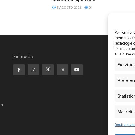
5 AGOSTO 2026
0
Per fornire 
memorizzare
tecnologie c
unici su que
su alcune ca
Follow Us
Ed
S
Funzion
Di
Pa
Prefere
N°
N°
Statistic
N°
Te
on
Pe
Marketi
Gestisci ser