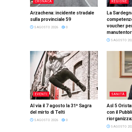
CRONACA
REGIONE
Arzachena: incidente stradale
La Sardegna
sulla provinciale 59
competenze d
voucher per
5 AGOSTO 2026
0
manutentori
5 AGOSTO 20
EVENTI
SANITÀ
Al via il 7 agosto la 31ª Sagra
Asl 5 Orista
del mirto di Telti
con il Pubbl
riorganizza
5 AGOSTO 2026
0
5 AGOSTO 20