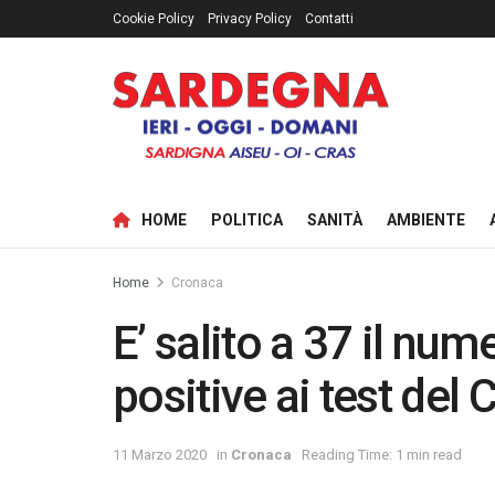
Cookie Policy
Privacy Policy
Contatti
HOME
POLITICA
SANITÀ
AMBIENTE
Home
Cronaca
E’ salito a 37 il nu
positive ai test del
11 Marzo 2020
in
Cronaca
Reading Time: 1 min read