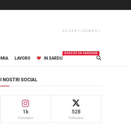
ADVERTISEMENT
NOAS DE SA SARDIGNA
OMIA
LAVORO
IN SARDU
I NOSTRI SOCIAL
1k
528
Followers
Followers