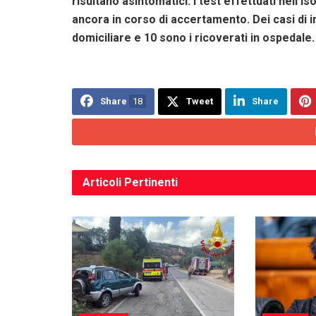
risultano asintomatici. I test effettuati nell’Is
ancora in corso di accertamento. Dei casi di i
domiciliare e 10 sono i ricoverati in ospedale.
Share
18
Tweet
Share
Articoli
Pertinenti