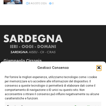
8 AGOSTO 2026
0
Giampaolo Cirronis
Gestisci Consenso
Sardegna Ieri-Oggi-Domani nasce per informare “liberamente” i
lettori su quanto accade in Sardegna, con un occhio rivolto al
Per fornire le migliori esperienze, utilizziamo tecnologie come i cookie
nostro passato e, soprattutto, al nostro futuro
per memorizzare e/o accedere alle informazioni del dispositivo. Il
consenso a queste tecnologie ci permetterà di elaborare dati come il
Follow Us
comportamento di navigazione o ID unici su questo sito. Non
acconsentire o ritirare il consenso può influire negativamente su alcune
caratteristiche e funzioni.