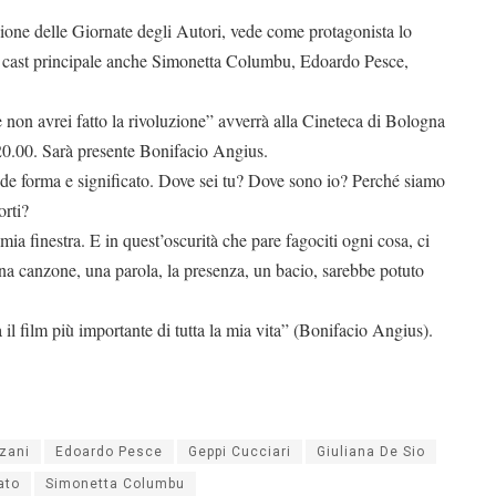
izione delle Giornate degli Autori, vede come protagonista lo
l cast principale anche Simonetta Columbu, Edoardo Pesce,
non avrei fatto la rivoluzione” avverrà alla Cineteca di Bologna
20.00. Sarà presente Bonifacio Angius.
nde forma e significato. Dove sei tu?
Dove sono io? Perché siamo
orti?
 mia finestra. E in quest’oscurità che pare fagociti ogni cosa, ci
a canzone, una parola, la presenza, un bacio, sarebbe potuto
 il film più importante di tutta la mia vita” (Bonifacio Angius).
zzani
Edoardo Pesce
Geppi Cucciari
Giuliana De Sio
ato
Simonetta Columbu