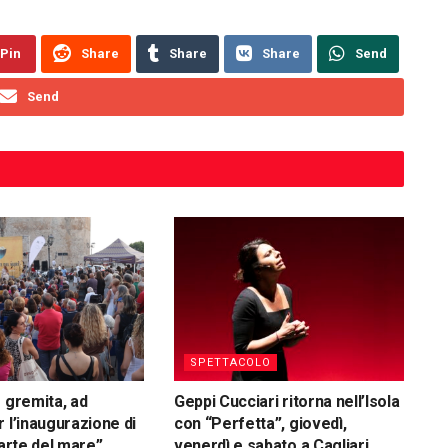
Pin
Share
Share
Share
Send
Send
SPETTACOLO
s gremita, ad
Geppi Cucciari ritorna nell’Isola
 l’inaugurazione di
con “Perfetta”, giovedì,
parte del mare”
venerdì e sabato a Cagliari,