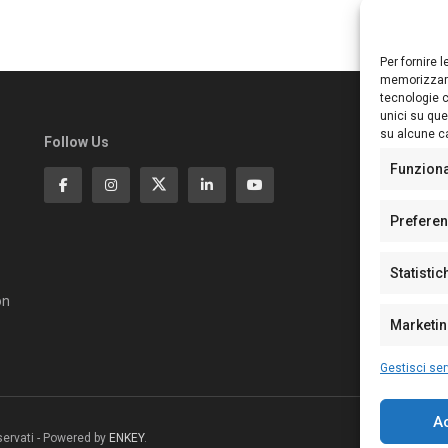
Per fornire 
memorizzare
tecnologie c
unici su que
su alcune ca
Follow Us
Ed
S
Funzion
Di
Pa
Prefere
N°
N°
Statistic
N°
Te
on
Pe
Marketi
Gestisci ser
A
riservati - Powered by
ENKEY
.