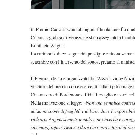
ìIl Premio Carlo Lizzani al miglior film italiano fra que
Cinematografica di Venezia, è stato assegnato a Confite
Bonifacio Angius.
La cerimonia di consegna del prestigioso riconoscimento
settembre con l’intervento del sottosegretario al minis
Il Premio, ideato e organizzato dall’Associazione Nazio
vincitori del premio come esercenti italiani più coraggi
Cinemazero di Pordenone e Lidia Lovaglio e i suoi coll
Nella motivazione si legge:
«Non una semplice confessio
un’ammissione di fragilità e dubbio, dove è impossibil
violenza, Angius si mette a nudo con sincerità e cor
cinematografico, riesce a dare coerenza e forza al rac