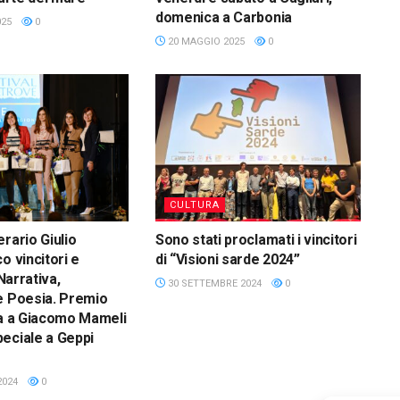
domenica a Carbonia
025
0
20 MAGGIO 2025
0
CULTURA
rario Giulio
Sono stati proclamati i vincitori
o vincitori e
di “Visioni sarde 2024”
 Narrativa,
30 SETTEMBRE 2024
0
e Poesia. Premio
ra a Giacomo Mameli
eciale a Geppi
2024
0