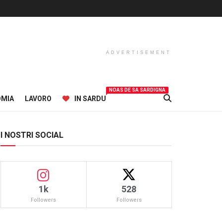
ADVERTISEMENT
NOAS DE SA SARDIGNA
OMIA
LAVORO
IN SARDU
I NOSTRI SOCIAL
1k
528
Followers
Followers