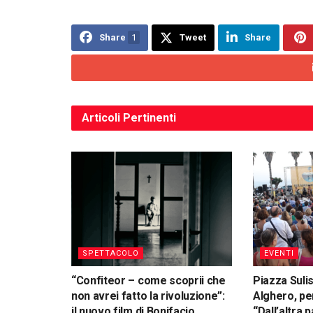
Share
1
Tweet
Share
Articoli
Pertinenti
SPETTACOLO
EVENTI
“Confiteor – come scoprii che
Piazza Suli
non avrei fatto la rivoluzione”:
Alghero, per
il nuovo film di Bonifacio
“Dall’altra 