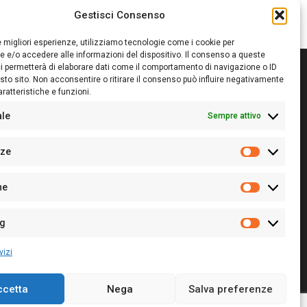
Gestisci Consenso
le migliori esperienze, utilizziamo tecnologie come i cookie per
 e/o accedere alle informazioni del dispositivo. Il consenso a queste
i permetterà di elaborare dati come il comportamento di navigazione o ID
sto sito. Non acconsentire o ritirare il consenso può influire negativamente
ratteristiche e funzioni.
itore:
Giampaolo Cirronis Ditta individuale
ede:
Via Cristoforo Colombo 09013 Carbonia
ale
Sempre attivo
rettore responsabile:
Giampaolo Cirronis
rtita IVA
02270380922
nze
 di iscrizione al ROC:
9294
Preferenz
 di iscrizione al Registro Stampa Tribunale di Cagliari:
he
 128/2020 del 10/02/2020
Statistiche
l.
+39 391 1265423
r la Pubblicità:
+39 328 6132020
ng
Marketing
vizi
ccetta
Nega
Salva preferenze
Cookie Policy
Privacy Policy
Contatti