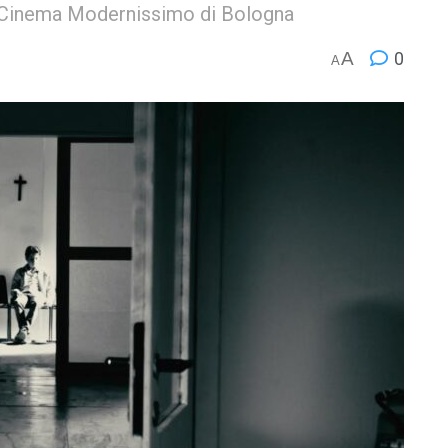
l Cinema Modernissimo di Bologna
A
0
A