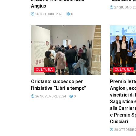
Angius
27 GIUGNO 2
26 OTTOBRE 2025
0
CULTURA
CULTURA
Oristano: successo per
Premio lette
l’iniziativa “Libri a tempo”
Angioni, ecc
vincitrici di
26 NOVEMBRE 2024
0
Saggistica 
alla Carrie
e Premio Sp
Cucciari
28 OTTOBRE 