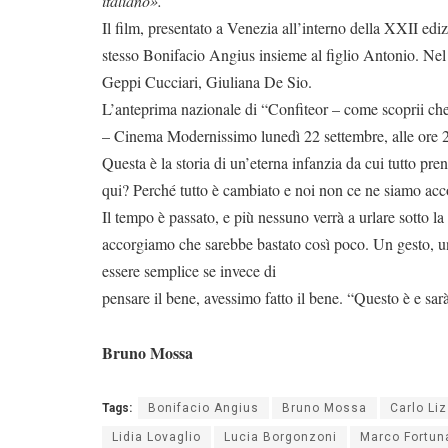
italiano».
Il film, presentato a Venezia all’interno della XXII ed
stesso Bonifacio Angius insieme al figlio Antonio. Ne
Geppi Cucciari, Giuliana De Sio.
L’anteprima nazionale di “Confiteor – come scoprii che 
– Cinema Modernissimo lunedì 22 settembre, alle ore 
Questa è la storia di un’eterna infanzia da cui tutto pre
qui? Perché tutto è cambiato e noi non ce ne siamo acc
Il tempo è passato, e più nessuno verrà a urlare sotto la
accorgiamo che sarebbe bastato così poco. Un gesto, un
essere semplice se invece di
pensare il bene, avessimo fatto il bene. “Questo è e sarà
Bruno Mossa
Tags:
Bonifacio Angius
Bruno Mossa
Carlo Li
Lidia Lovaglio
Lucia Borgonzoni
Marco Fortun