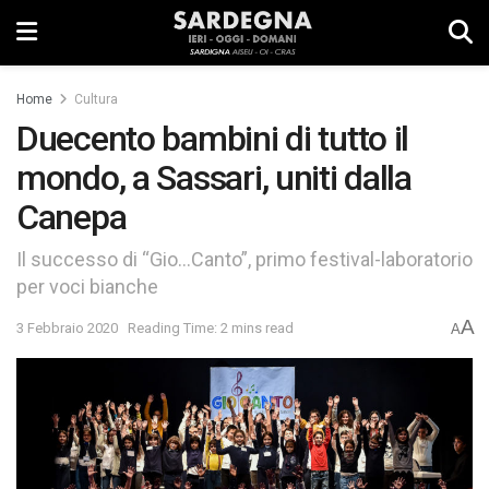
Home
Cultura
Duecento bambini di tutto il
mondo, a Sassari, uniti dalla
Canepa
Il successo di “Gio…Canto”, primo festival-laboratorio
per voci bianche
A
3 Febbraio 2020
Reading Time: 2 mins read
A