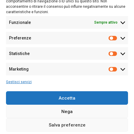
Follow Us
comportamento di navigazione o ID unici su questo sito. Non
acconsentire o ritirare il consenso può influire negativamente su alcune
caratteristiche e funzioni.
Funzionale
Sempre attivo
Editore:
Giampaolo Cirronis Ditta individuale
Preferenze
Sede:
Via Cristoforo Colombo 09013 Carbonia
Prefere
Direttore responsabile:
Giampaolo Cirronis
Partita IVA
02270380922
Statistiche
Statistic
N° di iscrizione al ROC:
9294
N° di iscrizione al Registro Stampa Tribunale di Cagliari:
N°
Marketing
128/2020 del 10/02/2020
Marketi
Tel.
+39 391 1265423
Gestisci servizi
Per la Pubblicità:
+39 328 6132020
Accetta
Nega
Cookie Policy
Privacy Policy
Contatti
Salva preferenze
© 2020-2026
Sardegna Ieri-Oggi-Domani
- Tutti i diritti sono riservati -
Powered by
ENKEY
.