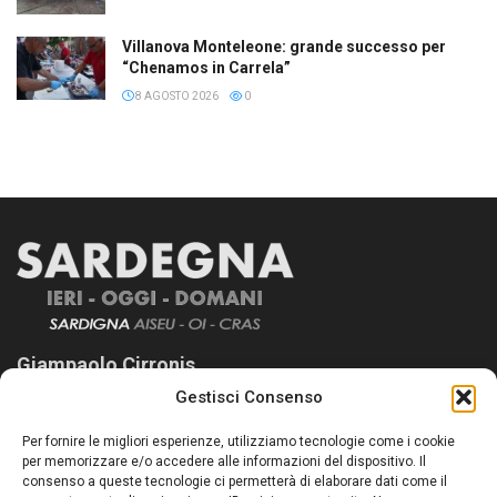
Villanova Monteleone: grande successo per
“Chenamos in Carrela”
8 AGOSTO 2026
0
Giampaolo Cirronis
Gestisci Consenso
Sardegna Ieri-Oggi-Domani nasce per informare “liberamente” i
lettori su quanto accade in Sardegna, con un occhio rivolto al
Per fornire le migliori esperienze, utilizziamo tecnologie come i cookie
nostro passato e, soprattutto, al nostro futuro
per memorizzare e/o accedere alle informazioni del dispositivo. Il
consenso a queste tecnologie ci permetterà di elaborare dati come il