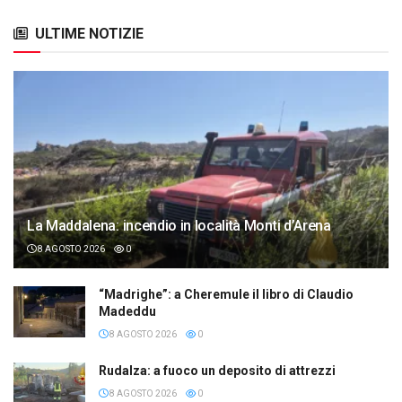
ULTIME NOTIZIE
La Maddalena: incendio in località Monti d’Arena
8 AGOSTO 2026
0
“Madrighe”: a Cheremule il libro di Claudio
Madeddu
8 AGOSTO 2026
0
Rudalza: a fuoco un deposito di attrezzi
8 AGOSTO 2026
0