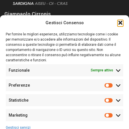
Giampaolo Cirronis
Gestisci Consenso
Sardegna Ieri-Oggi-Domani nasce per informare “liberamente” i
lettori su quanto accade in Sardegna, con un occhio rivolto al
Per fornire le migliori esperienze, utilizziamo tecnologie come i cookie
nostro passato e, soprattutto, al nostro futuro
per memorizzare e/o accedere alle informazioni del dispositivo. Il
consenso a queste tecnologie ci permetterà di elaborare dati come il
Follow Us
comportamento di navigazione o ID unici su questo sito. Non
acconsentire o ritirare il consenso può influire negativamente su alcune
caratteristiche e funzioni.
Funzionale
Sempre attivo
Editore:
Giampaolo Cirronis Ditta individuale
Preferenze
Sede:
Via Cristoforo Colombo 09013 Carbonia
Prefere
Direttore responsabile:
Giampaolo Cirronis
Partita IVA
02270380922
Statistiche
Statistic
N° di iscrizione al ROC:
9294
N° di iscrizione al Registro Stampa Tribunale di Cagliari:
N°
Marketing
128/2020 del 10/02/2020
Marketi
Tel.
+39 391 1265423
Gestisci servizi