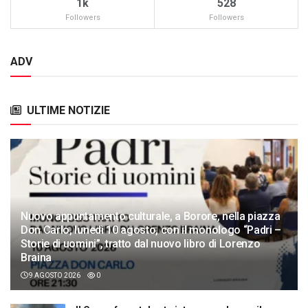
1k
528
Followers
Followers
ADV
ULTIME NOTIZIE
Nuovo appuntamento culturale, a Borore, nella piazza
Don Carlo, lunedì 10 agosto, con il monologo “Padri –
Storie di uomini”, tratto dal nuovo libro di Lorenzo
Braina
9 AGOSTO 2026
0