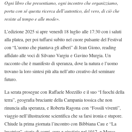
Ogni libro che presentiamo, ogni incontro che organizziamo,
porta con sé questa ricerca dell’autentico, del vero, di ciò che
resiste al tempo e alle mode».
L’edizione 2025 si apre venerdì 18 luglio alle 17:30 con i saluti
alla platea, per poi tuffarsi subito nel cuore pulsante del Festival
con “L’uomo che piantava gli alberi” di Jean Giono, reading
affidato alle voci di Silvano Vargiu e Gavino Murgia. Un
racconto che è manifesto di speranza, dove la natura e l’uomo
trovano la loro sintesi più alta nell’atto creativo del seminare
futuro.
La serata prosegue con Raffaele Mozzillo e il suo “I fuochi della
terra”, geografia bruciante della Campania tossica che non
rinuncia alla speranza, e Roberta Ragona con “Fossili viventi”,
viaggio nell’illustrazione scientifica che sa farsi ironia e stupore.
Chiude la prima giornata l’incontro con Bibbiana Cau e “La
levatrice”, storia di corpi, cura e giustizia nel 1917, e Marco