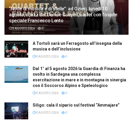
“Notte di musica e di stelle”: ad Ozieri, lunedì 10
agosto, il jazz del Denise Gueye Quartet con l’ospite
speciale Francesco Lento
9 AGOSTO 2026
0
A Tortolì sarà un Ferragosto all’insegna della
musica e dell’inclusione
9 AGOSTO 2026
0
Dal 1° al 5 agosto 2026 la Guardia di Finanza ha
svolto in Sardegna una complessa
esercitazione in mare e in montagna in sinergia
con il Soccorso Alpino e Speleologico
9 AGOSTO 2026
0
Siligo: cala il sipario sul festival “Ammajare”
9 AGOSTO 2026
0