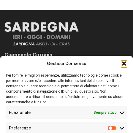
Giampaolo Cirronis
Gestisci Consenso
Sardegna Ieri-Oggi-Domani nasce per informare “liberamente” i
lettori su quanto accade in Sardegna, con un occhio rivolto al
Per fornire le migliori esperienze, utilizziamo tecnologie come i cookie
nostro passato e, soprattutto, al nostro futuro
per memorizzare e/o accedere alle informazioni del dispositivo. Il
consenso a queste tecnologie ci permetterà di elaborare dati come il
Follow Us
comportamento di navigazione o ID unici su questo sito. Non
acconsentire o ritirare il consenso può influire negativamente su alcune
caratteristiche e funzioni.
Funzionale
Sempre attivo
Editore:
Giampaolo Cirronis Ditta individuale
Preferenze
Sede:
Via Cristoforo Colombo 09013 Carbonia
Prefere