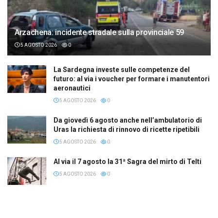
Arzachena: incidente stradale sulla provinciale 59
5 AGOSTO 2026
0
La Sardegna investe sulle competenze del
futuro: al via i voucher per formare i manutentori
aeronautici
5 AGOSTO 2026
0
Da giovedì 6 agosto anche nell’ambulatorio di
Uras la richiesta di rinnovo di ricette ripetibili
5 AGOSTO 2026
0
Al via il 7 agosto la 31ª Sagra del mirto di Telti
5 AGOSTO 2026
0