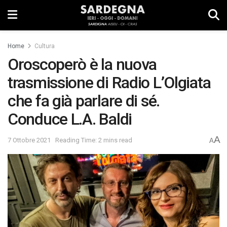
Home
Cultura
Oroscoperò è la nuova
trasmissione di Radio L’Olgiata
che fa già parlare di sé.
Conduce L.A. Baldi
A
7 Ottobre 2021
Reading Time: 2 mins read
A