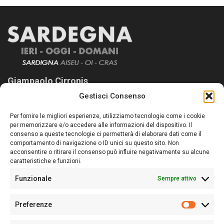
Giampaolo Cirronis
Gestisci Consenso
Sardegna Ieri-Oggi-Domani nasce per informare “liberamente” i
lettori su quanto accade in Sardegna, con un occhio rivolto al
Per fornire le migliori esperienze, utilizziamo tecnologie come i cookie
nostro passato e, soprattutto, al nostro futuro
per memorizzare e/o accedere alle informazioni del dispositivo. Il
consenso a queste tecnologie ci permetterà di elaborare dati come il
Follow Us
comportamento di navigazione o ID unici su questo sito. Non
acconsentire o ritirare il consenso può influire negativamente su alcune
caratteristiche e funzioni.
Funzionale
Sempre attivo
Editore:
Giampaolo Cirronis Ditta individuale
Preferenze
Sede:
Via Cristoforo Colombo 09013 Carbonia
Prefere
Direttore responsabile:
Giampaolo Cirronis