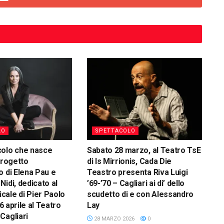
LO
SPETTACOLO
colo che nasce
Sabato 28 marzo, al Teatro TsE
progetto
di Is Mirrionis, Cada Die
o di Elena Pau e
Teastro presenta Riva Luigi
Nidi, dedicato al
’69-’70 – Cagliari ai di’ dello
ale di Pier Paolo
scudetto di e con Alessandro
16 aprile al Teatro
Lay
Cagliari
28 MARZO 2026
0