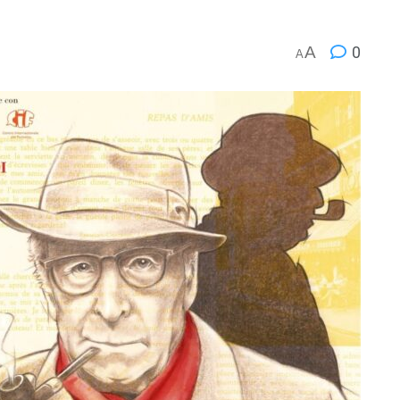
A
0
A