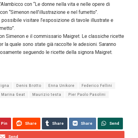
l’Alambicco con “Le donne nella vita e nelle opere di
on “Simenon nell’illustrazione e nel fumetto”.
 possibile visitare l’esposizione di tavole illustrate e
umetto”.
 con Simenon e il commissario Maigret. Le classiche ricette
 la quale sono state già raccolte le adesioni. Saranno
rosamente seguendo le ricette della signora Maigret.
Vigna
Denis Brotto
Enna Unikore
Federico Fellini
Marina Geat
Maurizio testa
Pier Paolo Pasolini
Pin
Share
Share
Share
Send
Send