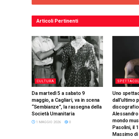
Articoli
Pertinenti
CULTURA
SPETTACO
Da martedì 5 a sabato 9
Uno spetta
maggio, a Cagliari, va in scena
dall’ultimo 
“Sembianze”, la rassegna della
discografic
Società Umanitaria
Alessandro 
mondo music
1 MAGGIO 2026
0
Pasolini, il 
Massimo di 