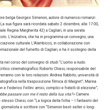
ttore belga Georges Simenon, autore di numerosi romanzi
a sua figura sarà ricordata sabato 2 dicembre, alle 17.00,
iale Regina Margherita 42) a Cagliari, in una serata
secolo. L’iniziativa, che ha in programma un convegno, una
ciazione culturale L’Alambicco, in collaborazione con
rnazionale del fumetto di Cagliari, e ha il sostegno della
ata nel corso del convegno di studi “L’uomo a nudo.
 critico cinematografico Roberto Chiesi, responsabile del
erranno con le loro relazioni: Andrea Rabbito, università di
atografica nella trasposizione filmica di Maigret”; Marina
 Federico Fellini: amici, complici e fratelli di elezione”;
ebbe passare con me il resto della tua vita?»
Camere
stesso Chiesi, con “La logica della follia – I fantasmi del
 giornalista e scrittore con “Simenon best-seller o long-