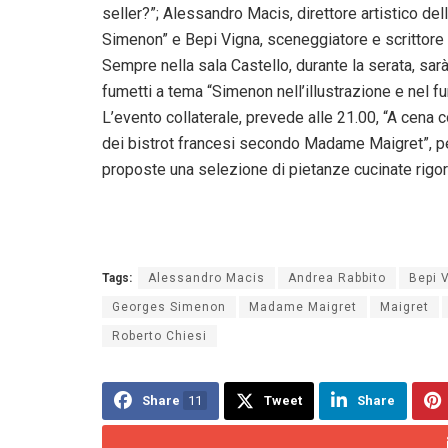
seller?”; Alessandro Macis, direttore artistico del
Simenon” e Bepi Vigna, sceneggiatore e scrittore c
Sempre nella sala Castello, durante la serata, sarà
fumetti a tema “Simenon nell’illustrazione e nel f
L’evento collaterale, prevede alle 21.00, “A cena
dei bistrot francesi secondo Madame Maigret”, per
proposte una selezione di pietanze cucinate rigo
Tags:
Alessandro Macis
Andrea Rabbito
Bepi 
Georges Simenon
Madame Maigret
Maigret
Roberto Chiesi
Share
11
Tweet
Share