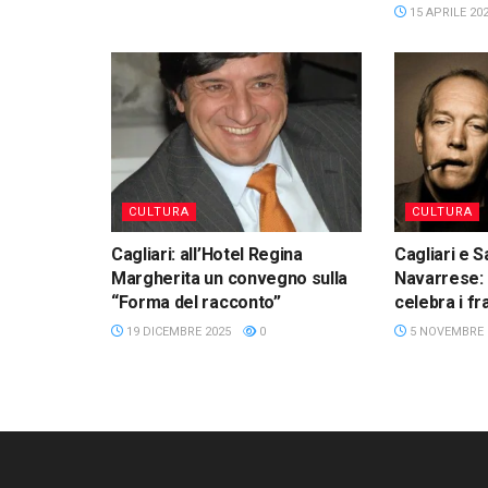
15 APRILE 20
CULTURA
CULTURA
Cagliari: all’Hotel Regina
Cagliari e 
Margherita un convegno sulla
Navarrese:
“Forma del racconto”
celebra i fr
19 DICEMBRE 2025
0
5 NOVEMBRE 