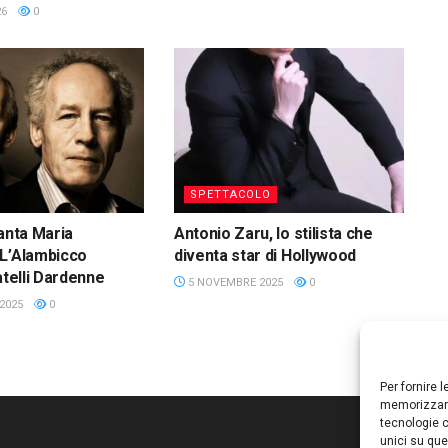
26
0
SPETTACOLO
Santa Maria
Antonio Zaru, lo stilista che
 L’Alambicco
diventa star di Hollywood
atelli Dardenne
5 NOVEMBRE 2025
0
2025
0
Per fornire 
memorizzare
tecnologie c
unici su que