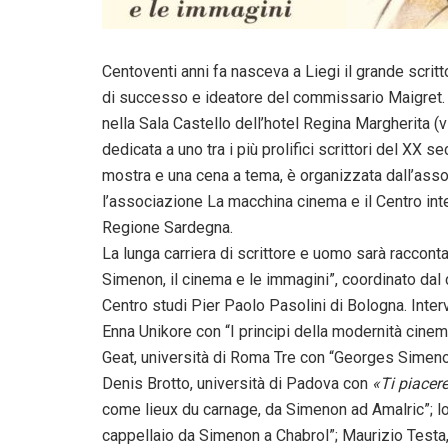
Centoventi anni fa nasceva a Liegi il grande scri
di successo e ideatore del commissario Maigret. L
nella Sala Castello dell’hotel Regina Margherita (v
dedicata a uno tra i più prolifici scrittori del XX 
mostra e una cena a tema, è organizzata dall’asso
l’associazione La macchina cinema e il Centro inte
Regione Sardegna.
La lunga carriera di scrittore e uomo sarà raccont
Simenon, il cinema e le immagini”, coordinato dal
Centro studi Pier Paolo Pasolini di Bologna. Interv
Enna Unikore con “I principi della modernità cinem
Geat, università di Roma Tre con “Georges Simenon e
Denis Brotto, università di Padova con
«Ti piacer
come lieux du carnage, da Simenon ad Amalric”; lo 
cappellaio da Simenon a Chabrol”; Maurizio Testa,