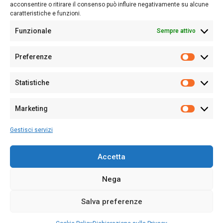
acconsentire o ritirare il consenso può influire negativamente su alcune
caratteristiche e funzioni.
Funzionale
Sempre attivo
Editore:
Giampaolo Cirronis Ditta individuale
Preferenze
Sede:
Via Cristoforo Colombo 09013 Carbonia
Prefere
Direttore responsabile:
Giampaolo Cirronis
Partita IVA
02270380922
Statistiche
Statistic
N° di iscrizione al ROC:
9294
N° di iscrizione al Registro Stampa Tribunale di Cagliari:
N°
Marketing
128/2020 del 10/02/2020
Marketi
Tel.
+39 391 1265423
Gestisci servizi
Per la Pubblicità:
+39 328 6132020
Accetta
Nega
Cookie Policy
Privacy Policy
Contatti
Salva preferenze
© 2020-2026
Sardegna Ieri-Oggi-Domani
- Tutti i diritti sono riservati -
Powered by
ENKEY
.