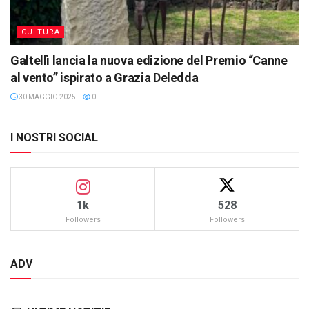
CULTURA
Galtellì lancia la nuova edizione del Premio “Canne
al vento” ispirato a Grazia Deledda
30 MAGGIO 2025
0
I NOSTRI SOCIAL
1k
528
Followers
Followers
ADV