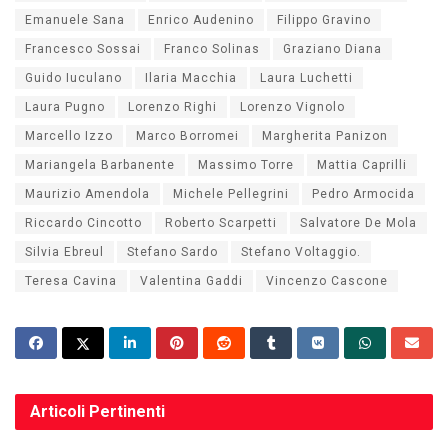
Emanuele Sana
Enrico Audenino
Filippo Gravino
Francesco Sossai
Franco Solinas
Graziano Diana
Guido Iuculano
Ilaria Macchia
Laura Luchetti
Laura Pugno
Lorenzo Righi
Lorenzo Vignolo
Marcello Izzo
Marco Borromei
Margherita Panizon
Mariangela Barbanente
Massimo Torre
Mattia Caprilli
Maurizio Amendola
Michele Pellegrini
Pedro Armocida
Riccardo Cincotto
Roberto Scarpetti
Salvatore De Mola
Silvia Ebreul
Stefano Sardo
Stefano Voltaggio.
Teresa Cavina
Valentina Gaddi
Vincenzo Cascone
Articoli
Pertinenti