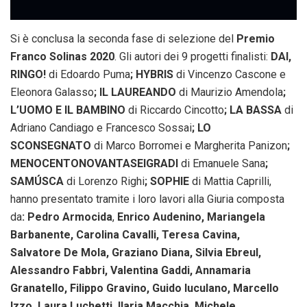
Si è conclusa la seconda fase di selezione del
Premio
Franco Solinas 2020
. Gli autori dei 9 progetti finalisti:
DAI,
RINGO!
di Edoardo Puma
; HYBRIS
di Vincenzo Cascone e
Eleonora Galasso
; IL LAUREANDO
di Maurizio Amendola
;
L’UOMO E IL BAMBINO
di Riccardo Cincotto
; LA BASSA
di
Adriano Candiago e Francesco Sossai
; LO
SCONSEGNATO
di Marco Borromei e Margherita Panizon
;
MENOCENTONOVANTASEIGRADI
di Emanuele Sana
;
SAMÚSCA
di Lorenzo Righi
; SOPHIE
di Mattia Caprilli,
hanno presentato tramite i loro lavori alla Giuria composta
da
: Pedro Armocida
,
Enrico Audenino, Mariangela
Barbanente, Carolina Cavalli, Teresa Cavina,
Salvatore De Mola, Graziano Diana, Silvia Ebreul,
Alessandro Fabbri, Valentina Gaddi, Annamaria
Granatello, Filippo Gravino, Guido Iuculano, Marcello
Izzo, Laura Luchetti, Ilaria Macchia, Michele