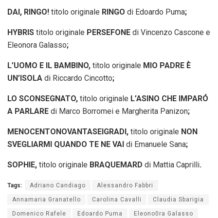
DAI, RINGO!
titolo originale
RINGO
di Edoardo Puma
;
HYBRIS
titolo originale
PERSEFONE
di Vincenzo Cascone e
Eleonora Galasso
;
L’UOMO E IL BAMBINO
,
titolo originale
MIO PADRE È
UN’ISOLA
di Riccardo Cincotto
;
LO SCONSEGNATO
,
titolo originale
L’ASINO CHE IMPARÓ
A PARLARE
di Marco Borromei e Margherita Panizon
;
MENOCENTONOVANTASEIGRADI
,
titolo originale
NON
SVEGLIARMI QUANDO TE NE VAI
di Emanuele Sana
;
SOPHIE
,
titolo originale
BRAQUEMARD
di Mattia Caprilli
.
Tags:
Adriano Candiago
Alessandro Fabbri
Annamaria Granatello
Carolina Cavalli
Claudia Sbarigia
Domenico Rafele
Edoardo Puma
Eleono0ra Galasso