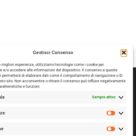
Gestisci Consenso
le migliori esperienze, utilizziamo tecnologie come i cookie per
 e/o accedere alle informazioni del dispositivo. Il consenso a queste
i permetterà di elaborare dati come il comportamento di navigazione o ID
sto sito. Non acconsentire o ritirare il consenso può influire negativamente
ratteristiche e funzioni.
itore:
Giampaolo Cirronis Ditta individuale
ede:
Via Cristoforo Colombo 09013 Carbonia
ale
Sempre attivo
rettore responsabile:
Giampaolo Cirronis
rtita IVA
02270380922
nze
 di iscrizione al ROC:
9294
Preferenz
 di iscrizione al Registro Stampa Tribunale di Cagliari:
he
 128/2020 del 10/02/2020
Statistiche
l.
+39 391 1265423