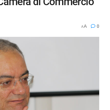
a Camera di Commercio
A
0
A