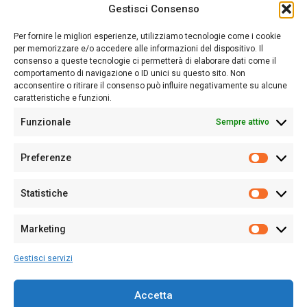
Gestisci Consenso
Sardegna Ieri-Oggi-Domani nasce per informare “liberamente” i
lettori su quanto accade in Sardegna, con un occhio rivolto al
Per fornire le migliori esperienze, utilizziamo tecnologie come i cookie
nostro passato e, soprattutto, al nostro futuro
per memorizzare e/o accedere alle informazioni del dispositivo. Il
consenso a queste tecnologie ci permetterà di elaborare dati come il
Follow Us
comportamento di navigazione o ID unici su questo sito. Non
acconsentire o ritirare il consenso può influire negativamente su alcune
caratteristiche e funzioni.
Funzionale
Sempre attivo
Editore:
Giampaolo Cirronis Ditta individuale
Preferenze
Sede:
Via Cristoforo Colombo 09013 Carbonia
Prefere
Direttore responsabile:
Giampaolo Cirronis
Partita IVA
02270380922
Statistiche
Statistic
N° di iscrizione al ROC:
9294
N° di iscrizione al Registro Stampa Tribunale di Cagliari:
N°
Marketing
128/2020 del 10/02/2020
Marketi
Tel.
+39 391 1265423
Gestisci servizi
Per la Pubblicità:
+39 328 6132020
Accetta