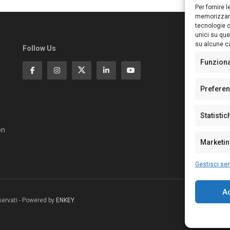
Per fornire 
memorizzare
tecnologie c
unici su que
su alcune ca
Follow Us
Ed
S
Funzion
Di
Pa
Prefere
N°
N°
Statistic
N°
Te
on
Pe
Marketi
Gestisci ser
A
riservati - Powered by
ENKEY
.