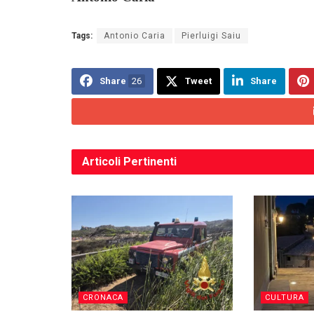
Tags:
Antonio Caria
Pierluigi Saiu
Share
26
Tweet
Share
Articoli
Pertinenti
CRONACA
CULTURA