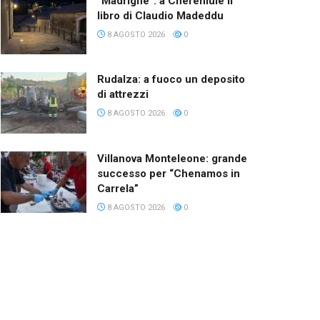
“Madrighe”: a Cheremule il
libro di Claudio Madeddu
8 AGOSTO 2026
0
Rudalza: a fuoco un deposito
di attrezzi
8 AGOSTO 2026
0
Villanova Monteleone: grande
successo per “Chenamos in
Carrela”
8 AGOSTO 2026
0