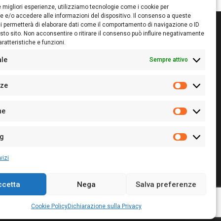
le migliori esperienze, utilizziamo tecnologie come i cookie per
 e/o accedere alle informazioni del dispositivo. Il consenso a queste
i permetterà di elaborare dati come il comportamento di navigazione o ID
sto sito. Non acconsentire o ritirare il consenso può influire negativamente
ratteristiche e funzioni.
itore:
Giampaolo Cirronis Ditta individuale
ede:
Via Cristoforo Colombo 09013 Carbonia
ale
Sempre attivo
rettore responsabile:
Giampaolo Cirronis
rtita IVA
02270380922
nze
 di iscrizione al ROC:
9294
Preferenz
 di iscrizione al Registro Stampa Tribunale di Cagliari:
he
 128/2020 del 10/02/2020
Statistiche
l.
+39 391 1265423
r la Pubblicità:
+39 328 6132020
ng
Marketing
vizi
ccetta
Nega
Salva preferenze
Cookie Policy
Privacy Policy
Contatti
Cookie Policy
Dichiarazione sulla Privacy