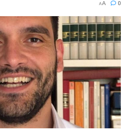
A
0
A