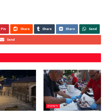
Pin
Share
Share
Share
Send
Send
EVENTI