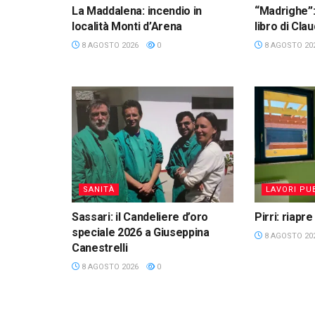
La Maddalena: incendio in
“Madrighe”:
località Monti d’Arena
libro di Cl
8 AGOSTO 2026
0
8 AGOSTO 20
SANITÀ
LAVORI PUB
Sassari: il Candeliere d’oro
Pirri: riapre
speciale 2026 a Giuseppina
8 AGOSTO 20
Canestrelli
8 AGOSTO 2026
0