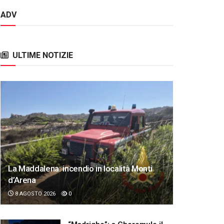
ADV
ULTIME NOTIZIE
La Maddalena: incendio in località Monti
d’Arena
8 AGOSTO 2026
0