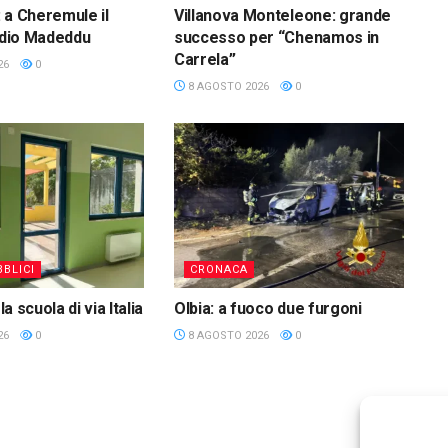
 a Cheremule il
Villanova Monteleone: grande
audio Madeddu
successo per “Chenamos in
Carrela”
26
0
8 AGOSTO 2026
0
BLICI
CRONACA
 la scuola di via Italia
Olbia: a fuoco due furgoni
26
0
8 AGOSTO 2026
0