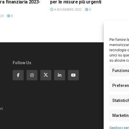
ra finanziaria 2023-
per le misure più urgenti
4 NOVEMBRE 2022
0
23
0
Per fornire 
memorizzare
tecnologie c
unici su que
su alcune ca
Follow Us
Ed
S
Funzion
Di
Pa
Prefere
N°
N°
Statistic
N°
Te
on
Pe
Marketi
Gestisci ser