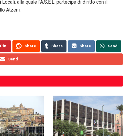
ali, alla quale l’A.S.E.L. partecipa di diritto con il
llo Atzeni.
Pin
Share
Share
Share
Send
Send