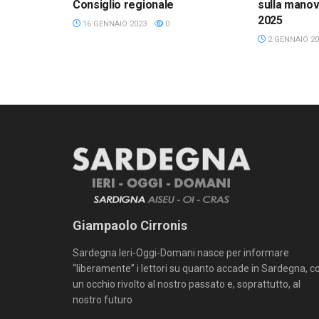
Consiglio regionale
sulla manov
2025
16 GENNAIO 2023
0
2 GENNAIO 20
Giampaolo Cirronis
Sardegna Ieri-Oggi-Domani nasce per informare
“liberamente” i lettori su quanto accade in Sardegna, c
un occhio rivolto al nostro passato e, soprattutto, al
nostro futuro