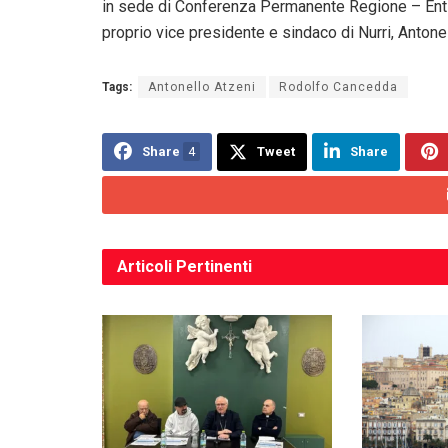
in sede di Conferenza Permanente Regione – Enti Loc
proprio vice presidente e sindaco di Nurri, Antone
Tags:
Antonello Atzeni
Rodolfo Cancedda
Share
4
Tweet
Share
Articoli
Pertinenti