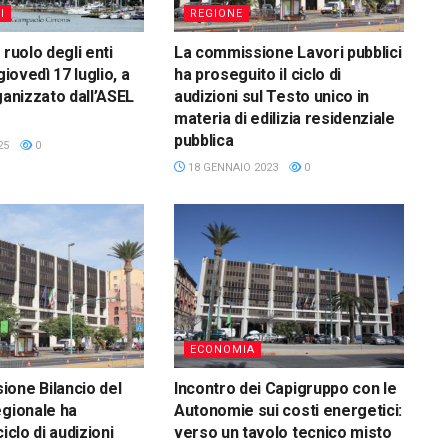
I
REGIONE
 ruolo degli enti
La commissione Lavori pubblici
giovedì 17 luglio, a
ha proseguito il ciclo di
ganizzato dall’ASEL
audizioni sul Testo unico in
materia di edilizia residenziale
pubblica
25
0
18 GENNAIO 2023
0
ECONOMIA
one Bilancio del
Incontro dei Capigruppo con le
egionale ha
Autonomie sui costi energetici:
ciclo di audizioni
verso un tavolo tecnico misto