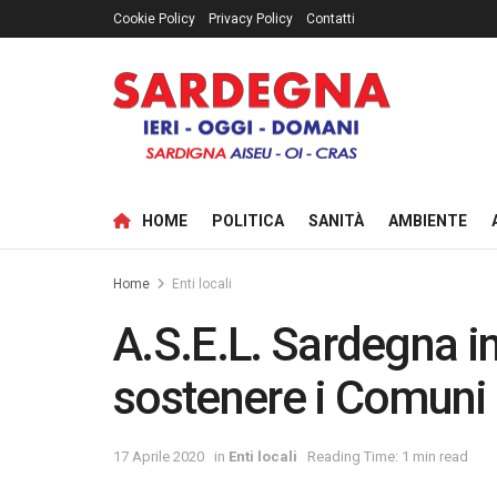
Cookie Policy
Privacy Policy
Contatti
HOME
POLITICA
SANITÀ
AMBIENTE
Home
Enti locali
A.S.E.L. Sardegna in
sostenere i Comuni
17 Aprile 2020
in
Enti locali
Reading Time: 1 min read