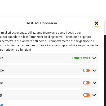
Gestisci Consenso
le migliori esperienze, utilizziamo tecnologie come i cookie per
 e/o accedere alle informazioni del dispositivo. Il consenso a queste
i permetterà di elaborare dati come il comportamento di navigazione o ID
sto sito. Non acconsentire o ritirare il consenso può influire negativamente
ratteristiche e funzioni.
itore:
Giampaolo Cirronis Ditta individuale
ede:
Via Cristoforo Colombo 09013 Carbonia
ale
Sempre attivo
rettore responsabile:
Giampaolo Cirronis
rtita IVA
02270380922
nze
 di iscrizione al ROC:
9294
Preferenz
 di iscrizione al Registro Stampa Tribunale di Cagliari:
he
 128/2020 del 10/02/2020
Statistiche
l.
+39 391 1265423
r la Pubblicità:
+39 328 6132020
ng
Marketing
vizi