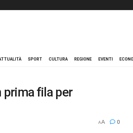
ATTUALITÀ
SPORT
CULTURA
REGIONE
EVENTI
ECON
 prima fila per
A
0
A