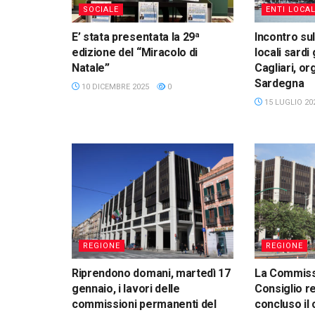
SOCIALE
ENTI LOCAL
E’ stata presentata la 29ª
Incontro sul
edizione del “Miracolo di
locali sardi 
Natale”
Cagliari, or
Sardegna
10 DICEMBRE 2025
0
15 LUGLIO 20
REGIONE
REGIONE
Riprendono domani, martedì 17
La Commissi
gennaio, i lavori delle
Consiglio r
commissioni permanenti del
concluso il 