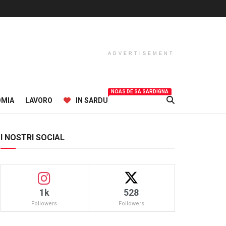
ADVERTISEMENT
NOAS DE SA SARDIGNA
OMIA
LAVORO
IN SARDU
I NOSTRI SOCIAL
1k
528
Followers
Followers