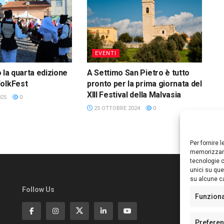
EVENTI
io la quarta edizione
A Settimo San Pietro è tutto
FolkFest
pronto per la prima giornata del
XIII Festival della Malvasia
025
0
25 OTTOBRE 2024
0
Per fornire 
memorizzare
tecnologie c
unici su que
su alcune ca
Follow Us
Ed
Funzion
S
Di
Pa
Prefere