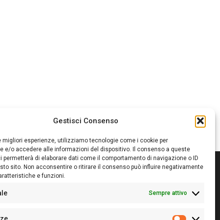
Gestisci Consenso
le migliori esperienze, utilizziamo tecnologie come i cookie per
 e/o accedere alle informazioni del dispositivo. Il consenso a queste
i permetterà di elaborare dati come il comportamento di navigazione o ID
sto sito. Non acconsentire o ritirare il consenso può influire negativamente
ratteristiche e funzioni.
itore:
Giampaolo Cirronis Ditta individuale
ale
Sempre attivo
ede:
Via Cristoforo Colombo 09013 Carbonia
rettore responsabile:
Giampaolo Cirronis
rtita IVA
02270380922
nze