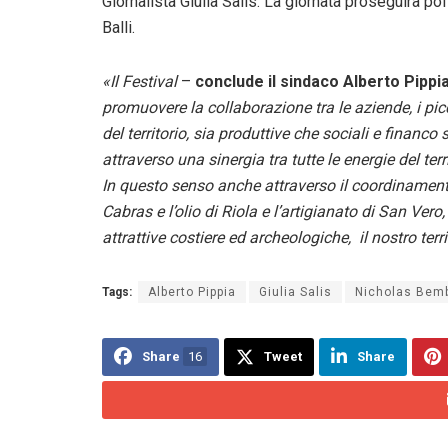
Giornalista Giulia Salis. La giornata proseguirà po
Balli.
«Il Festival
–
conclude il sindaco Alberto Pippi
promuovere la collaborazione tra le aziende, i piccol
del territorio, sia produttive che sociali e financo
attraverso una sinergia tra tutte le energie del te
In questo senso anche attraverso il coordinamen
Cabras e l’olio di Riola e l’artigianato di San Ve
attrattive costiere ed archeologiche, il nostro ter
Tags:
Alberto Pippia
Giulia Salis
Nicholas Bem
Share
16
Tweet
Share