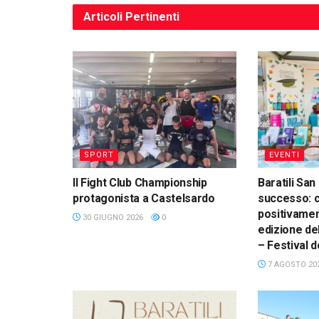
Articoli
Pertinenti
SPORT
EVENTI
Il Fight Club Championship
Baratili San
protagonista a Castelsardo
successo: 
positivamen
30 GIUGNO 2026
0
edizione del
– Festival d
7 AGOSTO 20