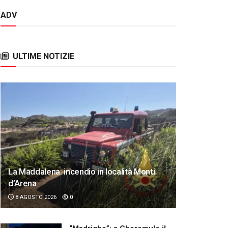
ADV
ULTIME NOTIZIE
La Maddalena: incendio in località Monti
d’Arena
8 AGOSTO 2026
0