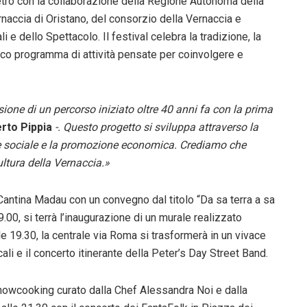
etro con la collaborazione della Regione Autonoma della
naccia di Oristano, del consorzio della Vernaccia e
li e dello Spettacolo. Il festival celebra la tradizione, la
ricco programma di attività pensate per coinvolgere e
sione di un percorso iniziato oltre 40 anni fa con la prima
erto Pippia
-. Questo progetto si sviluppa attraverso la
 e sociale e la promozione economica. Crediamo che
ultura della Vernaccia.»
Ex Cantina Madau con un convegno dal titolo “Da sa terra a sa
19.00, si terrà l’inaugurazione di un murale realizzato
le 19.30, la centrale via Roma si trasformerà in un vivace
ali e il concerto itinerante della Peter’s Day Street Band.
howcooking curato dalla Chef Alessandra Noi e dalla