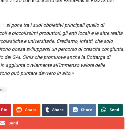
i alle 21.30 con il concerto dei FantaFolk in Piazza dei
a
–
si pone tra i suoi obbiettivi principali quello di
i e piccolissimi produttori, gli enti locali e le altre realtà
 scolastiche e universitarie. Crediamo, infatti, che solo
rritorio possa svilupparsi un percorso di crescita congiunta.
to del GAL Sinis che promuove anche la Bottarga di
ro, in aggiunta ovviamente all’immenso valore delle
ritorio può puntare davvero in alto.»
bo
Pin
Share
Share
Share
Send
Send