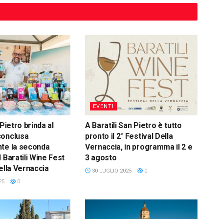
EVENTI
 Pietro brinda al
A Baratili San Pietro è tutto
conclusa
pronto il 2° Festival Della
te la seconda
Vernaccia, in programma il 2 e
 Baratili Wine Fest
3 agosto
ella Vernaccia
30 LUGLIO 2025
0
25
0