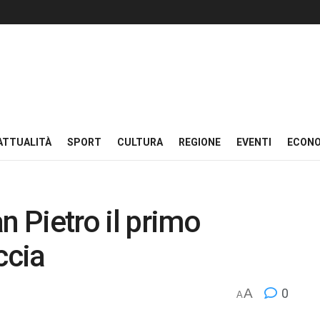
ATTUALITÀ
SPORT
CULTURA
REGIONE
EVENTI
ECON
n Pietro il primo
ccia
A
0
A