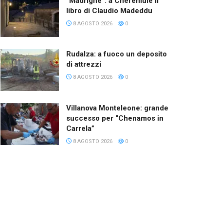
“Madrighe”: a Cheremule il
libro di Claudio Madeddu
8 AGOSTO 2026
0
Rudalza: a fuoco un deposito
di attrezzi
8 AGOSTO 2026
0
Villanova Monteleone: grande
successo per “Chenamos in
Carrela”
8 AGOSTO 2026
0