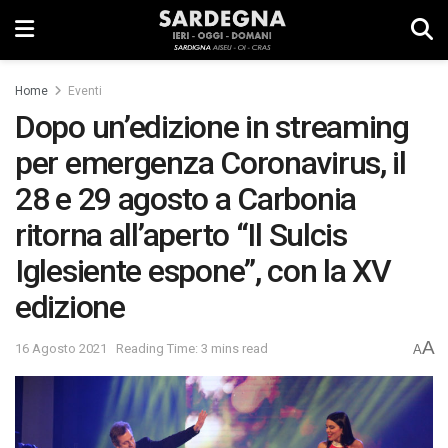
Home
Eventi
Dopo un’edizione in streaming
per emergenza Coronavirus, il
28 e 29 agosto a Carbonia
ritorna all’aperto “Il Sulcis
Iglesiente espone”, con la XV
edizione
A
16 Agosto 2021
Reading Time: 3 mins read
A