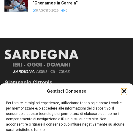
“Chenamos in Carrela”
8 AGOSTO 2026
0
Giampaolo Cirronis
Gestisci Consenso
Sardegna Ieri-Oggi-Domani nasce per informare “liberamente” i
lettori su quanto accade in Sardegna, con un occhio rivolto al
Per fornire le migliori esperienze, utilizziamo tecnologie come i cookie
nostro passato e, soprattutto, al nostro futuro
per memorizzare e/o accedere alle informazioni del dispositivo. Il
consenso a queste tecnologie ci permetterà di elaborare dati come il
Follow Us
comportamento di navigazione o ID unici su questo sito. Non
acconsentire o ritirare il consenso può influire negativamente su alcune
caratteristiche e funzioni.