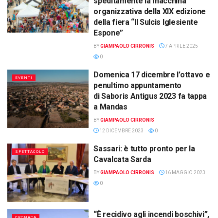
speditamente la macchina
organizzativa della XIX edizione
della fiera “Il Sulcis Iglesiente
Espone”
BY
GIAMPAOLO CIRRONIS
7 APRILE 2025
0
Domenica 17 dicembre l’ottavo e
EVENTI
penultimo appuntamento
di Saboris Antigus 2023 fa tappa
a Mandas
BY
GIAMPAOLO CIRRONIS
12 DICEMBRE 2023
0
Sassari: è tutto pronto per la
SPETTACOLO
Cavalcata Sarda
BY
GIAMPAOLO CIRRONIS
16 MAGGIO 2023
0
“È recidivo agli incendi boschivi”,
CRONACA