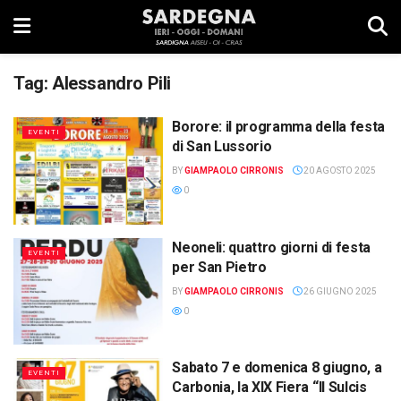
Tag:
Alessandro Pili
Borore: il programma della festa
EVENTI
di San Lussorio
BY
GIAMPAOLO CIRRONIS
20 AGOSTO 2025
0
Neoneli: quattro giorni di festa
EVENTI
per San Pietro
BY
GIAMPAOLO CIRRONIS
26 GIUGNO 2025
0
Sabato 7 e domenica 8 giugno, a
EVENTI
Carbonia, la XIX Fiera “Il Sulcis