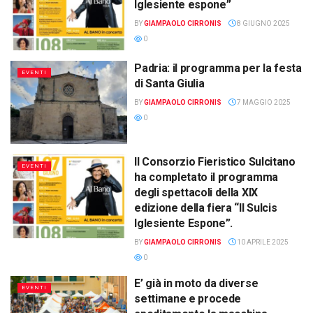
Iglesiente espone”
BY
GIAMPAOLO CIRRONIS
8 GIUGNO 2025
0
Padria: il programma per la festa
EVENTI
di Santa Giulia
BY
GIAMPAOLO CIRRONIS
7 MAGGIO 2025
0
Il Consorzio Fieristico Sulcitano
EVENTI
ha completato il programma
degli spettacoli della XIX
edizione della fiera “Il Sulcis
Iglesiente Espone”.
BY
GIAMPAOLO CIRRONIS
10 APRILE 2025
0
E’ già in moto da diverse
EVENTI
settimane e procede