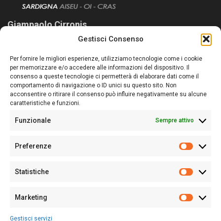
Giampaolo Cirronis
Gestisci Consenso
Sardegna Ieri-Oggi-Domani nasce per informare “liberamente” i
lettori su quanto accade in Sardegna, con un occhio rivolto al
Per fornire le migliori esperienze, utilizziamo tecnologie come i cookie
nostro passato e, soprattutto, al nostro futuro
per memorizzare e/o accedere alle informazioni del dispositivo. Il
consenso a queste tecnologie ci permetterà di elaborare dati come il
Follow Us
comportamento di navigazione o ID unici su questo sito. Non
acconsentire o ritirare il consenso può influire negativamente su alcune
caratteristiche e funzioni.
Funzionale
Sempre attivo
Editore:
Giampaolo Cirronis Ditta individuale
Preferenze
Sede:
Via Cristoforo Colombo 09013 Carbonia
Prefere
Direttore responsabile:
Giampaolo Cirronis
Partita IVA
02270380922
Statistiche
Statistic
N° di iscrizione al ROC:
9294
N° di iscrizione al Registro Stampa Tribunale di Cagliari:
N°
Marketing
128/2020 del 10/02/2020
Marketi
Tel.
+39 391 1265423
Gestisci servizi