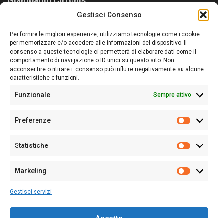
Giampaolo Cirronis
Gestisci Consenso
Sardegna Ieri-Oggi-Domani nasce per informare “liberamente” i
lettori su quanto accade in Sardegna, con un occhio rivolto al
Per fornire le migliori esperienze, utilizziamo tecnologie come i cookie
nostro passato e, soprattutto, al nostro futuro
per memorizzare e/o accedere alle informazioni del dispositivo. Il
consenso a queste tecnologie ci permetterà di elaborare dati come il
Follow Us
comportamento di navigazione o ID unici su questo sito. Non
acconsentire o ritirare il consenso può influire negativamente su alcune
caratteristiche e funzioni.
Funzionale
Sempre attivo
Editore:
Giampaolo Cirronis Ditta individuale
Preferenze
Sede:
Via Cristoforo Colombo 09013 Carbonia
Prefere
Direttore responsabile:
Giampaolo Cirronis
Partita IVA
02270380922
Statistiche
Statistic
N° di iscrizione al ROC:
9294
N° di iscrizione al Registro Stampa Tribunale di Cagliari:
N°
Marketing
128/2020 del 10/02/2020
Marketi
Tel.
+39 391 1265423
Gestisci servizi
Per la Pubblicità:
+39 328 6132020
Accetta