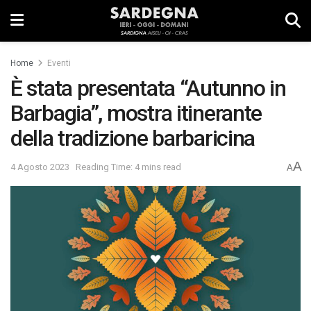
Home
Eventi
È stata presentata “Autunno in
Barbagia”, mostra itinerante
della tradizione barbaricina
A
4 Agosto 2023
Reading Time: 4 mins read
A