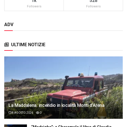
1k
528
Followers
Followers
ADV
ULTIME NOTIZIE
La Maddalena: incendio in località Monti d’Arena
8 AGOSTO 2026
0
“Madrighe”: a Cheremule il libro di Claudio