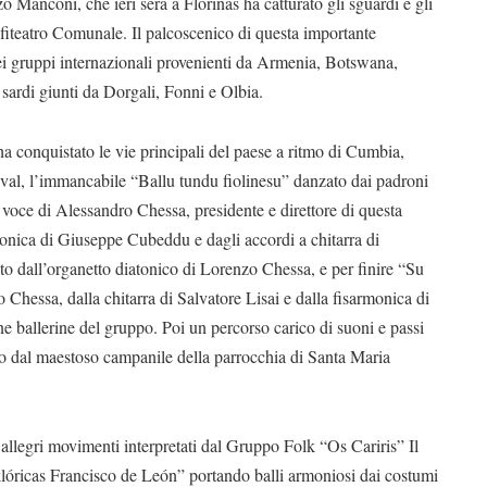
 Manconi, che ieri sera a Florinas ha catturato gli sguardi e gli
nfiteatro Comunale. Il palcoscenico di questa importante
 dei gruppi internazionali provenienti da Armenia, Botswana,
sardi giunti da Dorgali, Fonni e Olbia.
a conquistato le vie principali del paese a ritmo di Cumbia,
ival, l’immancabile “Ballu tundu fiolinesu” danzato dai padroni
 voce di Alessandro Chessa, presidente e direttore di questa
onica di Giuseppe Cubeddu e dagli accordi a chitarra di
ato dall’organetto diatonico di Lorenzo Chessa, e per finire “Su
Chessa, dalla chitarra di Salvatore Lisai e dalla fisarmonica di
e ballerine del gruppo. Poi un percorso carico di suoni e passi
ato dal maestoso campanile della parrocchia di Santa Maria
e allegri movimenti interpretati dal Gruppo Folk “Os Cariris” Il
ricas Francisco de León” portando balli armoniosi dai costumi