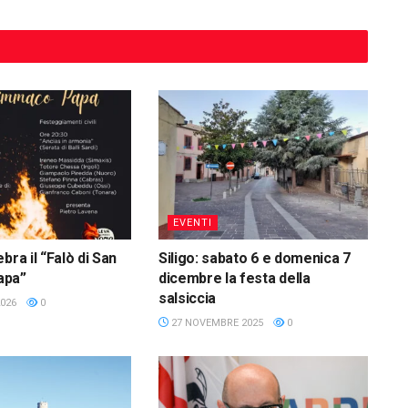
EVENTI
bra il “Falò di San
Siligo: sabato 6 e domenica 7
apa”
dicembre la festa della
salsiccia
026
0
27 NOVEMBRE 2025
0