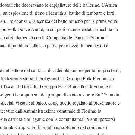
oreali che decoravano le capigliature delle ballerine. L’Africa
’esplosione di ritmo e identità al battito di tamburo e forti
ali. L’eleganza e la tecnica del ballo armeno per la prima volta
ruppo Folk Dance Ararat, la cui performance è stata arricchita da
ornati al Sudamerica con la Compañía de Danzas “Scorpio”
ato il pubblico nella sua patria per mezzo di incantevoli e
 del ballo e del canto sardo. Identità, amore per la propria terra,
radizioni e storia. I protagonisti: Il Gruppo Folk Figulinas, i
i Tiscali di Dorgali, il Gruppo Folk Brathallos di Fonni e il
volgenti i componenti del gruppo di canto a tenore Su Connottu
speciali vissuti sul palco, come quello regalato al presentatore e
a ricevuto dall’Amministrazione comunale di Florinas la
 sua carriera e al legame con la comunità nei 35 anni percorsi
culturale Gruppo Folk Figulinas, sostenuto dal comune di