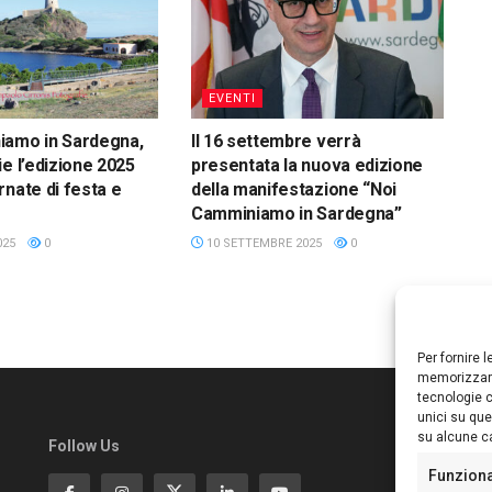
EVENTI
iamo in Sardegna,
Il 16 settembre verrà
ie l’edizione 2025
presentata la nuova edizione
rnate di festa e
della manifestazione “Noi
Camminiamo in Sardegna”
025
0
10 SETTEMBRE 2025
0
Per fornire 
memorizzare
tecnologie c
unici su que
su alcune ca
Follow Us
Ed
S
Funzion