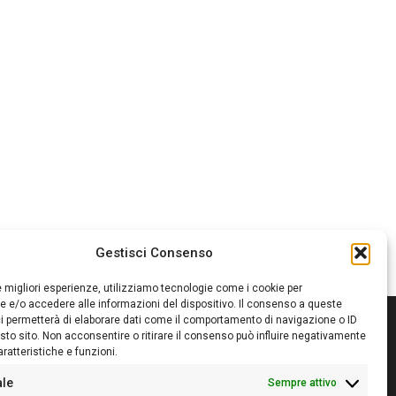
Gestisci Consenso
le migliori esperienze, utilizziamo tecnologie come i cookie per
 e/o accedere alle informazioni del dispositivo. Il consenso a queste
i permetterà di elaborare dati come il comportamento di navigazione o ID
sto sito. Non acconsentire o ritirare il consenso può influire negativamente
ratteristiche e funzioni.
itore:
Giampaolo Cirronis Ditta individuale
ede:
Via Cristoforo Colombo 09013 Carbonia
ale
Sempre attivo