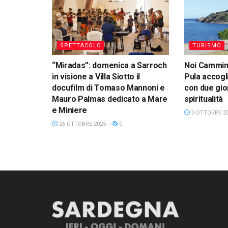
SPETTACOLO
TURISMO
“Miradas”: domenica a Sarroch
Noi Cammin
in visione a Villa Siotto il
Pula accogl
docufilm di Tomaso Mannoni e
con due gio
Mauro Palmas dedicato a Mare
spiritualità
e Miniere
3 OTTOBRE 2
26 OTTOBRE 2025
0