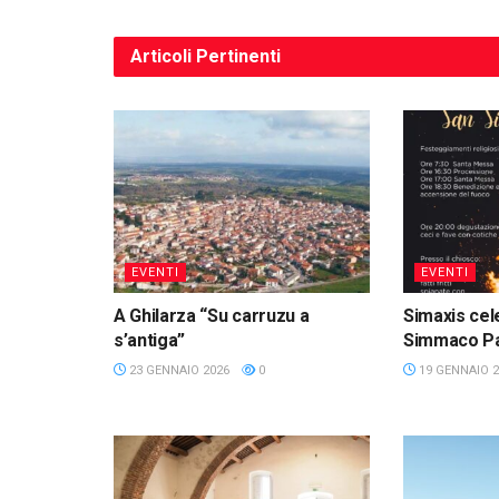
Articoli
Pertinenti
EVENTI
EVENTI
A Ghilarza “Su carruzu a
Simaxis cele
s’antiga”
Simmaco P
23 GENNAIO 2026
0
19 GENNAIO 2