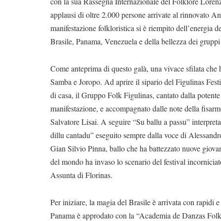
con la sua Rassegna Internazionale del Folklore Lorenzo
applausi di oltre 2.000 persone arrivate al rinnovato A
manifestazione folkloristica si è riempito dell’energia
Brasile, Panama, Venezuela e della bellezza dei gruppi 
Come anteprima di questo galà, una vivace sfilata che h
Samba e Joropo. Ad aprire il sipario del Figulinas Fest
di casa, il Gruppo Folk Figulinas, cantato dalla potente
manifestazione, e accompagnato dalle note della fisarm
Salvatore Lisai. A seguire “Su ballu a passu” interpret
dillu cantadu” eseguito sempre dalla voce di Alessandro 
Gian Silvio Pinna, ballo che ha battezzato nuove giovan
del mondo ha invaso lo scenario del festival incornici
Assunta di Florinas.
Per iniziare, la magia del Brasile è arrivata con rapidi 
Panama è approdato con la “Academia de Danzas Folkló