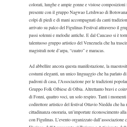
colorati, lunghe e ampie gonne e vistose composizioni fl
presente con il gruppo Nagwao Letshwao di Botswana, un
colpi di piedi e di mani accompagnati da canti tradizion
arrivato su palco del Figulinas Festival attraverso il g
passi solenni e melodie antiche. E dal Caucaso si è t
talentuoso gruppo artistico del Venezuela che ha trascin
magistrali note d’arpa, “cuatro” e maracas.
Ad abbellire ancora questa manifestazione, la maestosità
costumi eleganti, un unico linguaggio che ha parlato di t
padroni di casa, l’Associazione per le tradizioni popolar
Gruppo Folk Olbiese di Olbia. Altrettanto bravi e coin
di Fonni, quattro voci, un solo respiro. Tanti i momenti 
codirettore artistico del festival Ottavio Nieddu che h
cittadinanza onoraria, un’importate riconoscimento alla
con Figulinas. L’evento organizzato dall’associazione 