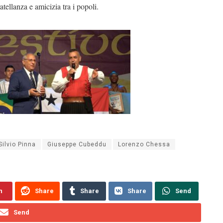
atellanza e amicizia tra i popoli.
Silvio Pinna
Giuseppe Cubeddu
Lorenzo Chessa
n
Share
Share
Share
Send
Send