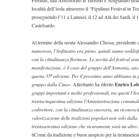
Florinas, dall’Assessorato al Turismo e Artigianato del
località dell’isola attraverso il “Figulinas Festival in 
proseguendo l’11 a Lanusei, il 12 ad Alà dei Sardi, il 1
Castelsardo.
Al termine della serata Alessandro Chessa, presidente 
numeroso, l’Anfiteatro era pieno, quindi siamo soddisf
con la cittadinanza florinese. Le novità del festival so
manifestazione, è il caso del gruppo dell’Armenia, anch
questa 35ª edizione. Per il prossimo anno abbiamo i
Enrico Lobi
gruppo dalla Cina».
Altrettanto ha riferito
gruppi importanti e molto professionali, tra questi l’A
trentacinquesima edizione l’Amministrazione comunale
codirettore, con la cittadinanza onoraria, un riconosc
valorizzazione delle tradizioni popolari non solo dall
trentaseiesima edizione che sicuramente sarà un altro
ùCome da tradizione e buon auspicio per la trentaseiesi