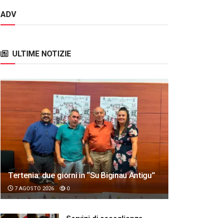
ADV
ULTIME NOTIZIE
Tertenia: due giorni in “Su Biginau Antigu”
7 AGOSTO 2026
0