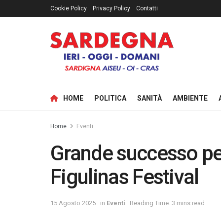
Cookie Policy
Privacy Policy
Contatti
HOME
POLITICA
SANITÀ
AMBIENTE
Home
Eventi
Grande successo per
Figulinas Festival
15 Agosto 2025
in
Eventi
Reading Time: 3 mins read