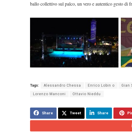
ballo collettivo sul palco, un vero e autentico gesto di fr
Tags:
Alessandro Chessa
Enrico Lobin o
Gian 
Lorenzo Manconi
Ottavio Nieddu
Share
Tweet
Share
Pi