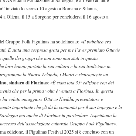
la RAS e dalla Fondazione di Sardegna, è arrivato ad altre
Tour” iniziato lo scorso 10 agosto a Romana e Silanus,
4 a Oliena, il 15 a Sorgono per concludersi il 16 agosto a
del Gruppo Folk Figulinas ha sottolineato:
«Il pubblico era
atti. È stata una sorpresa grata per me l’aver premiato Ottavio
no quelle dei gruppi che non sono mai stati in questa
e loro hanno portato la sua cultura e la sua tradizione in
n programma la Nuova Zelanda, i Maori e sicuramente un
no, sindaco di Florinas
:
«È stata una 35ª edizione con dei
rmenia che per la prima volta è venuta a Florinas. In questa
 ha voluto omaggiare Ottavio Nieddu, presentatore e
imento importante che gli dà la comunità per il suo impegno e la
a Sardegna ma anche di Florinas in particolare. Aspettiamo la
 successo dell’associazione culturale Gruppo Folk Figulinas».
ma edizione, il Figulinas Festival 2025 si è concluso con un