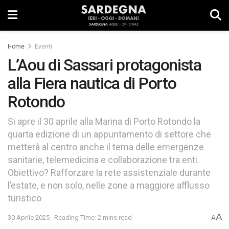
Home
Eventi
L’Aou di Sassari protagonista
alla Fiera nautica di Porto
Rotondo
Si apre il 30 aprile alla Marina di Porto Rotondo la
quarta edizione di un appuntamento di settore che
metterà al centro anche il tema delle emergenze
sanitarie, telemedicina e collaborazione tra enti.
Obiettivo? Rafforzare la rete assistenziale durante
l’estate, e non solo, nelle zone a maggiore afflusso
turistico
A
30 Aprile 2025
Reading Time: 2 mins read
A