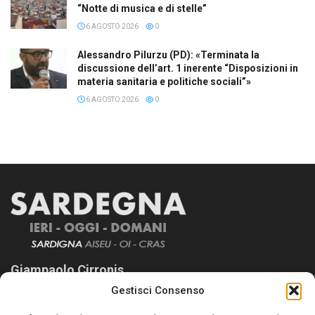
“Notte di musica e di stelle”
6 AGOSTO 2026
0
Alessandro Pilurzu (PD): «Terminata la
discussione dell’art. 1 inerente “Disposizioni in
materia sanitaria e politiche sociali”»
6 AGOSTO 2026
0
Giampaolo Cirronis
Gestisci Consenso
Sardegna Ieri-Oggi-Domani nasce per informare “liberamente” i
lettori su quanto accade in Sardegna, con un occhio rivolto al