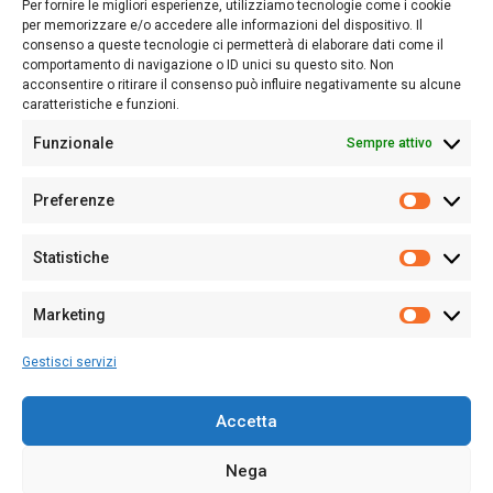
Per fornire le migliori esperienze, utilizziamo tecnologie come i cookie
nostro passato e, soprattutto, al nostro futuro
per memorizzare e/o accedere alle informazioni del dispositivo. Il
consenso a queste tecnologie ci permetterà di elaborare dati come il
Follow Us
comportamento di navigazione o ID unici su questo sito. Non
acconsentire o ritirare il consenso può influire negativamente su alcune
caratteristiche e funzioni.
Funzionale
Sempre attivo
Editore:
Giampaolo Cirronis Ditta individuale
Preferenze
Sede:
Via Cristoforo Colombo 09013 Carbonia
Prefere
Direttore responsabile:
Giampaolo Cirronis
Partita IVA
02270380922
Statistiche
Statistic
N° di iscrizione al ROC:
9294
N° di iscrizione al Registro Stampa Tribunale di Cagliari:
N°
Marketing
128/2020 del 10/02/2020
Marketi
Tel.
+39 391 1265423
Gestisci servizi
Per la Pubblicità:
+39 328 6132020
Accetta
Nega
Cookie Policy
Privacy Policy
Contatti