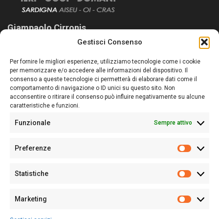
Giampaolo Cirronis
Gestisci Consenso
Sardegna Ieri-Oggi-Domani nasce per informare “liberamente” i
lettori su quanto accade in Sardegna, con un occhio rivolto al
Per fornire le migliori esperienze, utilizziamo tecnologie come i cookie
nostro passato e, soprattutto, al nostro futuro
per memorizzare e/o accedere alle informazioni del dispositivo. Il
consenso a queste tecnologie ci permetterà di elaborare dati come il
Follow Us
comportamento di navigazione o ID unici su questo sito. Non
acconsentire o ritirare il consenso può influire negativamente su alcune
caratteristiche e funzioni.
Funzionale
Sempre attivo
Editore:
Giampaolo Cirronis Ditta individuale
Preferenze
Sede:
Via Cristoforo Colombo 09013 Carbonia
Prefere
Direttore responsabile:
Giampaolo Cirronis
Partita IVA
02270380922
Statistiche
Statistic
N° di iscrizione al ROC:
9294
N° di iscrizione al Registro Stampa Tribunale di Cagliari:
N°
Marketing
128/2020 del 10/02/2020
Marketi
Tel.
+39 391 1265423