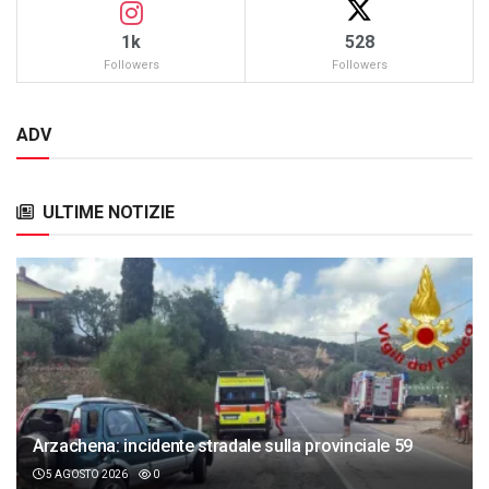
1k
528
Followers
Followers
ADV
ULTIME NOTIZIE
Arzachena: incidente stradale sulla provinciale 59
5 AGOSTO 2026
0