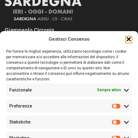
Giampaolo Cirronis
Gestisci Consenso
Sardegna Ieri-Oggi-Domani nasce per informare “liberamente” i
lettori su quanto accade in Sardegna, con un occhio rivolto al
Per fornire le migliori esperienze, utilizziamo tecnologie come i cookie
nostro passato e, soprattutto, al nostro futuro
per memorizzare e/o accedere alle informazioni del dispositivo. Il
consenso a queste tecnologie ci permetterà di elaborare dati come il
Follow Us
comportamento di navigazione o ID unici su questo sito. Non
acconsentire o ritirare il consenso può influire negativamente su alcune
caratteristiche e funzioni.
Funzionale
Sempre attivo
Editore:
Giampaolo Cirronis Ditta individuale
Preferenze
Sede:
Via Cristoforo Colombo 09013 Carbonia
Prefere
Direttore responsabile:
Giampaolo Cirronis
Partita IVA
02270380922
Statistiche
Statistic
N° di iscrizione al ROC:
9294
N° di iscrizione al Registro Stampa Tribunale di Cagliari:
N°