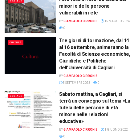
SOCIALE
minori e delle persone
vulnerabili in rete
BY
GIAMPAOLO CIRRONIS
15 MAGGIO 2024
0
Tre giorni di formazione, dal 14
CULTURA
al 16 settembre, animeranno la
Facoltà di Scienze economiche,
Giuridiche e Politiche
dell’Università di Cagliari
BY
GIAMPAOLO CIRRONIS
5 SETTEMBRE 2023
0
Sabato mattina, a Cagliari, si
SOCIALE
terrà un convegno sul tema «La
tutela delle persone di età
minore nelle relazioni
educative»
BY
GIAMPAOLO CIRRONIS
1 GIUGNO 2022
0