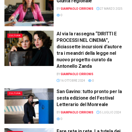
Giunta regionale
BY
GIAMPAOLO CIRRONIS
27 MARZO 2025
0
Al via la rassegna “DIRITTI E
CULTURA
PROCESSI NEL CINEMA”,
diciassette incursioni d’autore
tra i meandri della legge nel
nuovo progetto curato da
Antonello Zanda
BY
GIAMPAOLO CIRRONIS
16 OTTOBRE 2024
0
San Gavino: tutto pronto per la
CULTURA
sesta edizione del Festival
Letterario del Monreale
BY
GIAMPAOLO CIRRONIS
5 LUGLIO 2024
0
Fare rete in rete. La tutela dei