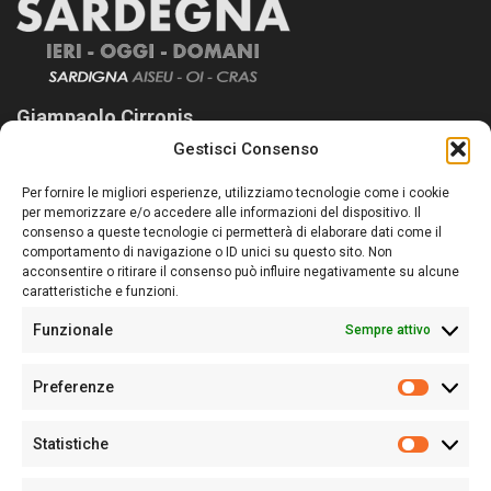
Giampaolo Cirronis
Gestisci Consenso
Sardegna Ieri-Oggi-Domani nasce per informare “liberamente” i
lettori su quanto accade in Sardegna, con un occhio rivolto al
Per fornire le migliori esperienze, utilizziamo tecnologie come i cookie
nostro passato e, soprattutto, al nostro futuro
per memorizzare e/o accedere alle informazioni del dispositivo. Il
consenso a queste tecnologie ci permetterà di elaborare dati come il
Follow Us
comportamento di navigazione o ID unici su questo sito. Non
acconsentire o ritirare il consenso può influire negativamente su alcune
caratteristiche e funzioni.
Funzionale
Sempre attivo
Editore:
Giampaolo Cirronis Ditta individuale
Preferenze
Sede:
Via Cristoforo Colombo 09013 Carbonia
Prefere
Direttore responsabile:
Giampaolo Cirronis
Partita IVA
02270380922
Statistiche
Statistic
N° di iscrizione al ROC:
9294
N° di iscrizione al Registro Stampa Tribunale di Cagliari:
N°