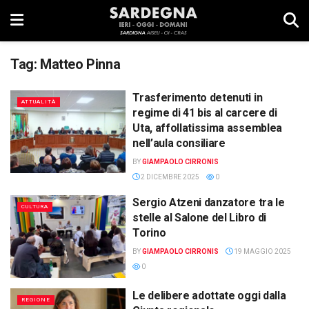
Tag:
Matteo Pinna
Trasferimento detenuti in
ATTUALITÀ
regime di 41 bis al carcere di
Uta, affollatissima assemblea
nell’aula consiliare
BY
GIAMPAOLO CIRRONIS
2 DICEMBRE 2025
0
Sergio Atzeni danzatore tra le
CULTURA
stelle al Salone del Libro di
Torino
BY
GIAMPAOLO CIRRONIS
19 MAGGIO 2025
0
Le delibere adottate oggi dalla
REGIONE