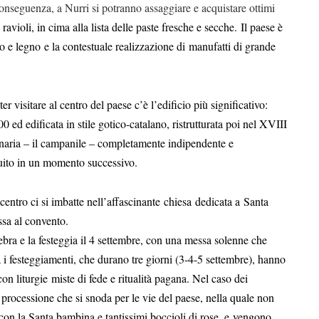
conseguenza, a Nurri si potranno assaggiare e acquistare ottimi
 ravioli, in cima alla lista delle paste fresche e secche.
Il paese è
ro e legno
e la contestuale realizzazione di
manufatti di grande
r visitare al centro del paese c’è l’edificio più significativo:
500 ed edificata in stile gotico-catalano, ristrutturata poi nel XVIII
panaria – il campanile – completamente indipendente e
truito in un momento successivo.
centro ci si imbatte nell’affascinante
chiesa
dedicata a
Santa
sa al convento.
lebra e la festeggia il 4 settembre, con una messa solenne che
i festeggiamenti, che durano tre giorni (3-4-5 settembre), hanno
con liturgie
miste di fede e ritualità pagana. Nel caso dei
 processione che si snoda per le vie del paese, nella quale non
con la Santa bambina e tantissimi boccioli di rose, e
vengono