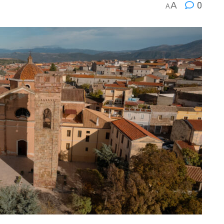
A
0
A