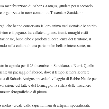
lla manifestazione di Saboris Antigus, guidata per il secondo
 organizzata in nove comuni tra Trexenta e Sarcidano.
rghi che hanno conservato la loro anima tradizionale e lo spirito
divino e il pagano, tra vallate di grano, fiumi, nuraghi e siti
azionale, buon cibo e prodotti di eccellenza del territorio, il
ondo nella cultura di una parte molto bella e interessante, ma
ato in agenda per il 23 dicembre in Sarcidano, a Nurri. Quello
tamente un paesaggio fiabesco, dove il tempo sembra scorrere
rnata di Saboris Antigus prevede il villaggio di Babbo Natale per
vorazione del latte e del formaggio, la sfilata delle maschere
le mostre fotografiche e di pittura.
 molas) create dalle sapienti mani di artigiani specializzati,