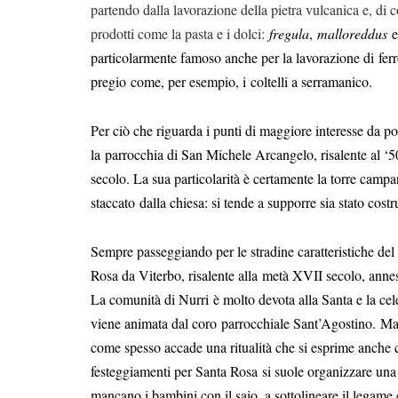
partendo dalla lavorazione della pietra vulcanica e, di 
prodotti come la pasta e i dolci:
fregula
,
malloreddus
e
particolarmente famoso anche per la lavorazione di
fer
pregio
come, per esempio, i
coltelli a serramanico
.
Per ciò che riguarda i punti di maggiore interesse da pote
la
parrocchia di San Michele Arcangelo
, risalente al ‘
secolo. La sua particolarità è certamente la torre cam
staccato
dalla chiesa: si tende a supporre sia stato cos
Sempre passeggiando per le stradine caratteristiche del 
Rosa da Viterbo
, risalente alla
metà XVII secolo, annes
La comunità di Nurri
è molto devota alla Santa e la ce
viene animata dal coro
parrocchiale Sant’Agostino.
Ma 
come spesso accade una ritualità che si esprime anche 
festeggiamenti per Santa Rosa
si suole organizzare una
mancano i bambini con il saio, a sottolineare il legame 