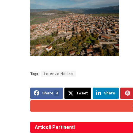
Tags:
Lorenzo Naitza
Share
4
Tweet
Share
Articoli
Pertinenti