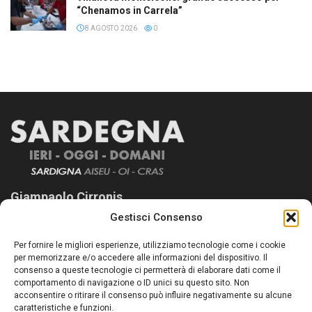
“Chenamos in Carrela”
8 AGOSTO 2026
0
Giampaolo Cirronis
Gestisci Consenso
Sardegna Ieri-Oggi-Domani nasce per informare “liberamente” i
lettori su quanto accade in Sardegna, con un occhio rivolto al
Per fornire le migliori esperienze, utilizziamo tecnologie come i cookie
nostro passato e, soprattutto, al nostro futuro
per memorizzare e/o accedere alle informazioni del dispositivo. Il
consenso a queste tecnologie ci permetterà di elaborare dati come il
Follow Us
comportamento di navigazione o ID unici su questo sito. Non
acconsentire o ritirare il consenso può influire negativamente su alcune
caratteristiche e funzioni.