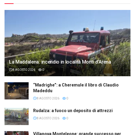
La Maddalena: incendio in località Monti d’Arena
8 AGOSTO 2026
0
“Madrighe”: a Cheremule il libro di Claudio
Madeddu
8 AGOSTO 2026
0
Rudalza: a fuoco un deposito di attrezzi
8 AGOSTO 2026
0
Villanova Monteleone: grande successo per