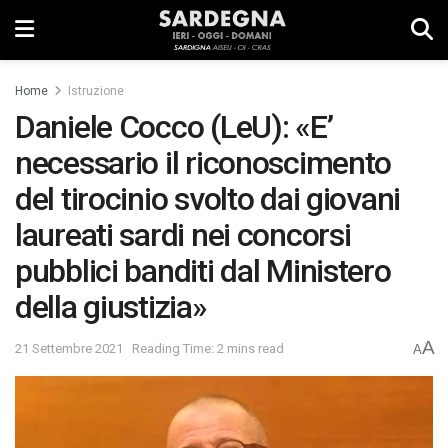
Home
Istruzione
Daniele Cocco (LeU): «E’
necessario il riconoscimento
del tirocinio svolto dai giovani
laureati sardi nei concorsi
pubblici banditi dal Ministero
della giustizia»
A
21 Settembre 2021
Reading Time: 2 mins read
A