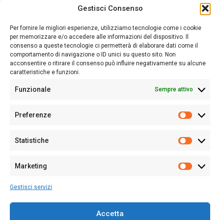
Gestisci Consenso
Sardegna Ieri-Oggi-Domani nasce per informare “liberamente” i
lettori su quanto accade in Sardegna, con un occhio rivolto al
Per fornire le migliori esperienze, utilizziamo tecnologie come i cookie
nostro passato e, soprattutto, al nostro futuro
per memorizzare e/o accedere alle informazioni del dispositivo. Il
consenso a queste tecnologie ci permetterà di elaborare dati come il
Follow Us
comportamento di navigazione o ID unici su questo sito. Non
acconsentire o ritirare il consenso può influire negativamente su alcune
caratteristiche e funzioni.
Funzionale
Sempre attivo
Editore:
Giampaolo Cirronis Ditta individuale
Preferenze
Sede:
Via Cristoforo Colombo 09013 Carbonia
Prefere
Direttore responsabile:
Giampaolo Cirronis
Partita IVA
02270380922
Statistiche
Statistic
N° di iscrizione al ROC:
9294
N° di iscrizione al Registro Stampa Tribunale di Cagliari:
N°
Marketing
128/2020 del 10/02/2020
Marketi
Tel.
+39 391 1265423
Gestisci servizi
Per la Pubblicità:
+39 328 6132020
Accetta