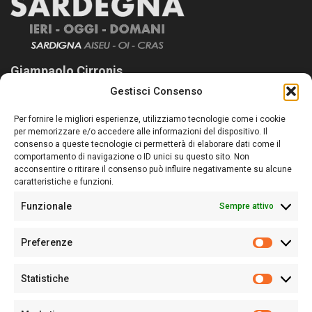
Giampaolo Cirronis
Gestisci Consenso
Sardegna Ieri-Oggi-Domani nasce per informare “liberamente” i
lettori su quanto accade in Sardegna, con un occhio rivolto al
Per fornire le migliori esperienze, utilizziamo tecnologie come i cookie
nostro passato e, soprattutto, al nostro futuro
per memorizzare e/o accedere alle informazioni del dispositivo. Il
consenso a queste tecnologie ci permetterà di elaborare dati come il
Follow Us
comportamento di navigazione o ID unici su questo sito. Non
acconsentire o ritirare il consenso può influire negativamente su alcune
caratteristiche e funzioni.
Funzionale
Sempre attivo
Editore:
Giampaolo Cirronis Ditta individuale
Preferenze
Sede:
Via Cristoforo Colombo 09013 Carbonia
Prefere
Direttore responsabile:
Giampaolo Cirronis
Partita IVA
02270380922
Statistiche
Statistic
N° di iscrizione al ROC:
9294
N° di iscrizione al Registro Stampa Tribunale di Cagliari:
N°