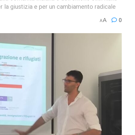
r la giustizia e per un cambiamento radicale
A
0
A