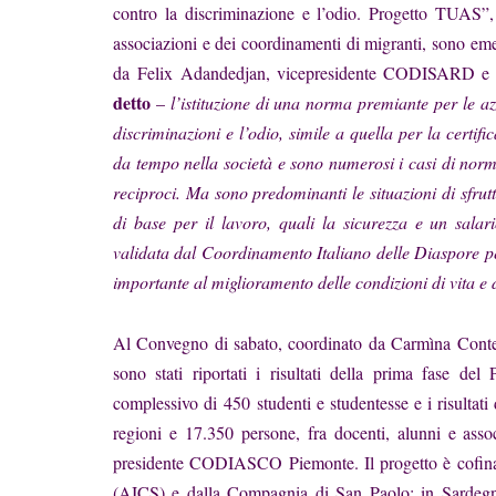
contro la discriminazione e l’odio. Progetto TUAS”
associazioni e dei coordinamenti di migranti, sono emer
da
Felix Adandedjan
, vicepresidente CODISARD e p
detto
–
l’istituzione di una norma premiante per le az
discriminazioni e l’odio, simile a quella per la certif
da tempo nella società e sono numerosi i casi di
norm
reciproci. Ma sono predominanti le situazioni di sfru
di base per il lavoro, quali la sicurezza e un sala
validata dal Coordinamento Italiano delle Diaspore p
importante al miglioramento delle condizioni di vita e 
Al Convegno di sabato, coordinato da Carmìna Conte
sono stati riportati i risultati della prima fase d
complessivo di
450
studenti e studentesse e i risultat
regioni e 17.350 persone
, fra docenti, alunni e ass
presidente CODIASCO Piemonte. Il progetto è cofinan
(AICS) e dalla Compagnia di San Paolo: in Sarde