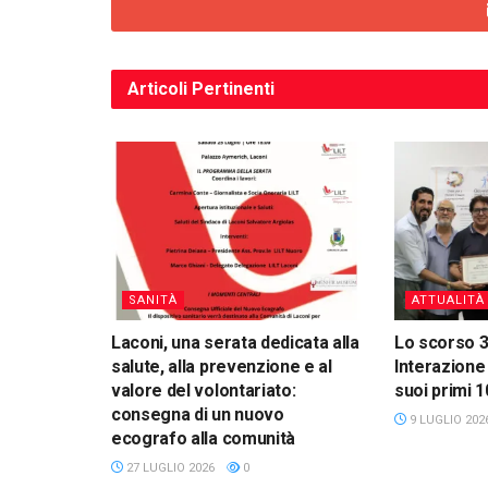
Articoli
Pertinenti
SANITÀ
ATTUALITÀ
Laconi, una serata dedicata alla
Lo scorso 3
salute, alla prevenzione e al
Interazione
valore del volontariato:
suoi primi 1
consegna di un nuovo
9 LUGLIO 202
ecografo alla comunità
27 LUGLIO 2026
0