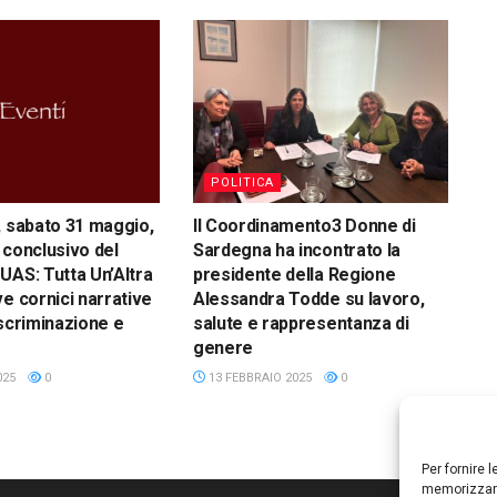
POLITICA
, sabato 31 maggio,
Il Coordinamento3 Donne di
 conclusivo del
Sardegna ha incontrato la
UAS: Tutta Un’Altra
presidente della Regione
ve cornici narrative
Alessandra Todde su lavoro,
iscriminazione e
salute e rappresentanza di
genere
025
0
13 FEBBRAIO 2025
0
Per fornire 
memorizzare