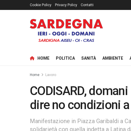
Cookie Policy
Privacy Policy
Contatti
HOME
POLITICA
SANITÀ
AMBIENTE
Home
Lavoro
CODISARD, domani in
dire no condizioni 
Manifestazione in Piazza Garibaldi a Cag
solidarietà con quella indetta a Latina d