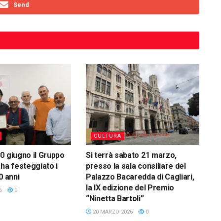
Send
CULTURA
0 giugno il Gruppo
Si terrà sabato 21 marzo,
 ha festeggiato i
presso la sala consiliare del
0 anni
Palazzo Bacaredda di Cagliari,
la IX edizione del Premio
6
0
“Ninetta Bartoli”
20 MARZO 2026
0