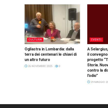
CULTURA
EVENTI
Ogliastra in Lombardia: dalla
A Selargius
terra dei centenari le chiavi di
il convegno
un altro futuro
progetto “T
Storia. Nuo
26 NOVEMBRE 2025
0
contro la d
l’odio”
29 MAGGIO 2