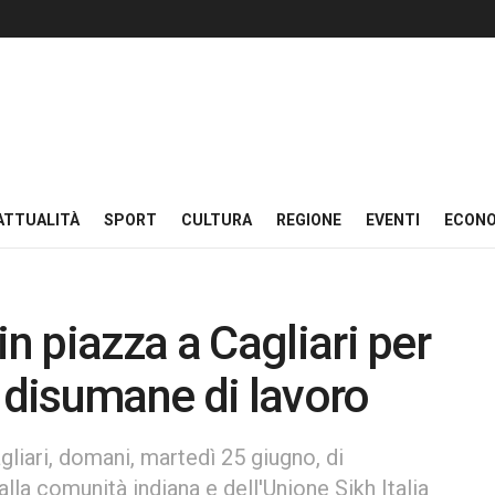
ATTUALITÀ
SPORT
CULTURA
REGIONE
EVENTI
ECON
 piazza a Cagliari per
a disumane di lavoro
liari, domani, martedì 25 giugno, di
alla comunità indiana e dell'Unione Sikh Italia