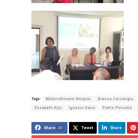
Tags:
Abderrahmane Amajou
Bianca Carcangiu
Elizabeth Rijo
Ignazio Deriu
Pietro Porcella
Share
20
Tweet
Share