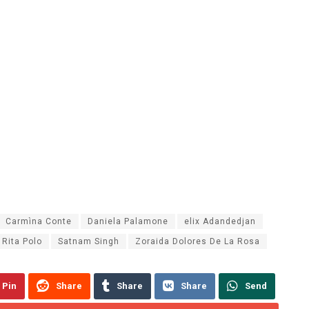
Carmìna Conte
Daniela Palamone
elix Adandedjan
Rita Polo
Satnam Singh
Zoraida Dolores De La Rosa
Pin
Share
Share
Share
Send