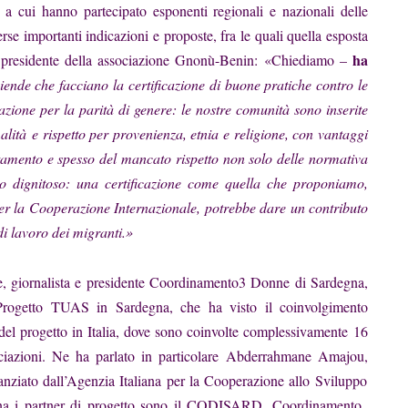
,
a cui hanno partecipato esponenti regionali e nazionali delle
se importanti indicazioni e proposte, fra le quali quella esposta
ha
residente della associazione Gnonù-Benin: «Chiediamo –
iende che facciano la certificazione di buone pratiche contro le
icazione per la parità di genere: le nostre comunità sono inserite
alità
e rispetto per provenienza, etnia e religione, con vantaggi
ttamento e spesso del mancato rispetto non solo delle normativa
rio dignitoso: una certificazione come quella che proponiamo,
er la Cooperazione Internazionale, potrebbe dare un contributo
di lavoro dei migranti.»
, giornalista e presidente Coordinamento3 Donne di Sardegna,
el Progetto TUAS in Sardegna, che ha visto il coinvolgimento
i del progetto in Italia, dove sono coinvolte complessivamente
16
ociazioni. Ne ha parlato in particolare
Abderrahmane Amajou,
ziato dall’Agenzia Italiana per la Cooperazione allo Sviluppo
gna i partner di progetto sono il CODISARD, Coordinamento