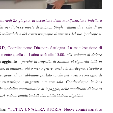
artedì 25 giugno, in occasione della manifestazione indetta a
ia per l’atroce morte di Satnam Singh, vittima due volte di un
iù tollerabile e del comportamento disumano del suo ‘padrone.»
ARD
, Coordinamento Diaspore Sardegna. La manifestazione di
mentre quella di Latina sarà alle 15.00.
«Ci uniamo al dolore
a aggiunto
–
perché la tragedia di Satman ci riguarda tutti, in
e, in maniera più o meno grave, anche in Sardegna: rispetto a
ntegrazione, di cui abbiamo parlato anche nel nostro convegno di
he riguardano i migranti, ma non solo. Condividiamo la loro
le modalità contrattuali e di ingaggio, delle condizioni di lavoro
ori, e delle condizioni di vita, ai limiti della dignità.»
liari
“
TUTTA UN’ALTRA STORIA. Nuove cornici narrative