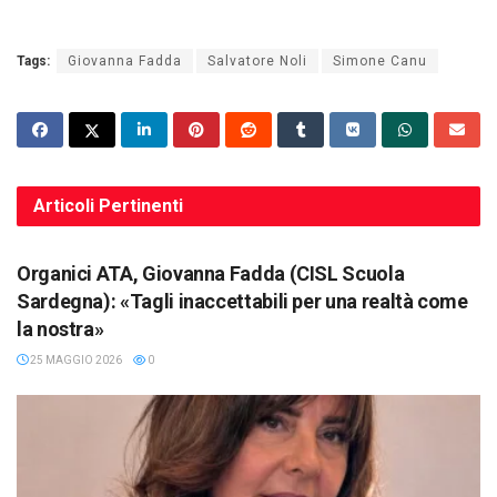
Tags:
Giovanna Fadda
Salvatore Noli
Simone Canu
Articoli
Pertinenti
SINDACATO
Organici ATA, Giovanna Fadda (CISL Scuola
Sardegna): «Tagli inaccettabili per una realtà come
la nostra»
25 MAGGIO 2026
0