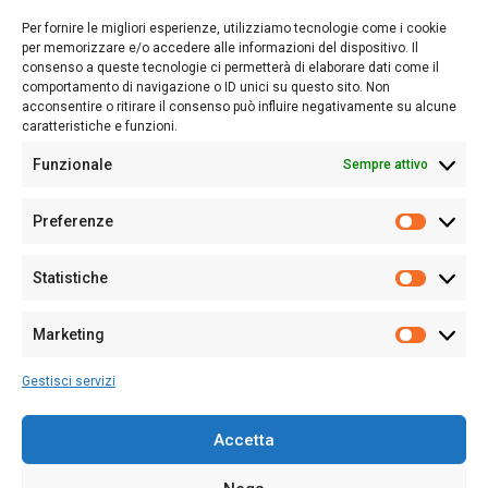
lettori su quanto accade in Sardegna, con un occhio rivolto al
Per fornire le migliori esperienze, utilizziamo tecnologie come i cookie
nostro passato e, soprattutto, al nostro futuro
per memorizzare e/o accedere alle informazioni del dispositivo. Il
consenso a queste tecnologie ci permetterà di elaborare dati come il
Follow Us
comportamento di navigazione o ID unici su questo sito. Non
acconsentire o ritirare il consenso può influire negativamente su alcune
caratteristiche e funzioni.
Funzionale
Sempre attivo
Editore:
Giampaolo Cirronis Ditta individuale
Preferenze
Sede:
Via Cristoforo Colombo 09013 Carbonia
Prefere
Direttore responsabile:
Giampaolo Cirronis
Partita IVA
02270380922
Statistiche
Statistic
N° di iscrizione al ROC:
9294
N° di iscrizione al Registro Stampa Tribunale di Cagliari:
N°
Marketing
128/2020 del 10/02/2020
Marketi
Tel.
+39 391 1265423
Gestisci servizi
Per la Pubblicità:
+39 328 6132020
Accetta