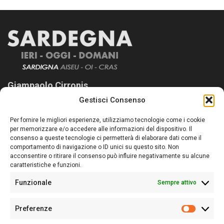
Giampaolo Cirronis
Gestisci Consenso
Sardegna Ieri-Oggi-Domani nasce per informare “liberamente” i
lettori su quanto accade in Sardegna, con un occhio rivolto al
Per fornire le migliori esperienze, utilizziamo tecnologie come i cookie
nostro passato e, soprattutto, al nostro futuro
per memorizzare e/o accedere alle informazioni del dispositivo. Il
consenso a queste tecnologie ci permetterà di elaborare dati come il
Follow Us
comportamento di navigazione o ID unici su questo sito. Non
acconsentire o ritirare il consenso può influire negativamente su alcune
caratteristiche e funzioni.
Funzionale
Sempre attivo
Editore:
Giampaolo Cirronis Ditta individuale
Preferenze
Sede:
Via Cristoforo Colombo 09013 Carbonia
Prefere
Direttore responsabile:
Giampaolo Cirronis