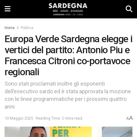
Home
Politica
Europa Verde Sardegna elegge i
vertici del partito: Antonio Piu e
Francesca Citroni co-portavoce
regionali
Sono stati proclamati inoltre gli esponenti
dell’esecutivo sardo ed è stata approvata la mozione
con le linee programmatiche per i prossimi quattro
anni
A
10 Maggio 2025
Reading Time: 2 mins read
A