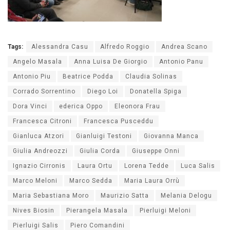
Tags:
Alessandra Casu
Alfredo Roggio
Andrea Scano
Angelo Masala
Anna Luisa De Giorgio
Antonio Panu
Antonio Piu
Beatrice Podda
Claudia Solinas
Corrado Sorrentino
Diego Loi
Donatella Spiga
Dora Vinci
ederica Oppo
Eleonora Frau
Francesca Citroni
Francesca Pusceddu
Gianluca Atzori
Gianluigi Testoni
Giovanna Manca
Giulia Andreozzi
Giulia Corda
Giuseppe Onni
Ignazio Cirronis
Laura Ortu
Lorena Tedde
Luca Salis
Marco Meloni
Marco Sedda
Maria Laura Orrù
Maria Sebastiana Moro
Maurizio Satta
Melania Delogu
Nives Biosin
Pierangela Masala
Pierluigi Meloni
Pierluigi Salis
Piero Comandini