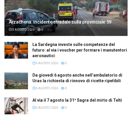
Arzachena: incidente stradale sulla provinciale 59
5 AGOSTO 2026
0
La Sardegna investe sulle competenze del
futuro: al via i voucher per formare i manutentori
aeronautici
5 AGOSTO 2026
0
Da giovedì 6 agosto anche nell’ambulatorio di
Uras la richiesta di rinnovo di ricette ripetibili
5 AGOSTO 2026
0
Al via il 7 agosto la 31ª Sagra del mirto di Telti
5 AGOSTO 2026
0