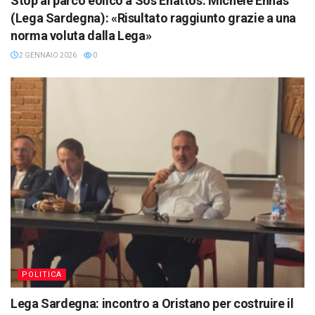
Stop al parco eolico a Sos Enattos. Michele Ennas
(Lega Sardegna): «Risultato raggiunto grazie a una
norma voluta dalla Lega»
2 GENNAIO 2026
0
POLITICA
Lega Sardegna: incontro a Oristano per costruire il