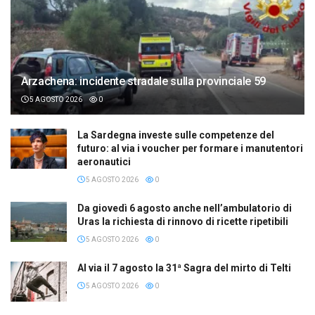
Arzachena: incidente stradale sulla provinciale 59
5 AGOSTO 2026
0
La Sardegna investe sulle competenze del
futuro: al via i voucher per formare i manutentori
aeronautici
5 AGOSTO 2026
0
Da giovedì 6 agosto anche nell’ambulatorio di
Uras la richiesta di rinnovo di ricette ripetibili
5 AGOSTO 2026
0
Al via il 7 agosto la 31ª Sagra del mirto di Telti
5 AGOSTO 2026
0