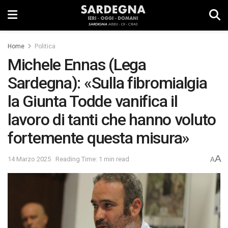
Home
Politica
Michele Ennas (Lega
Sardegna): «Sulla fibromialgia
la Giunta Todde vanifica il
lavoro di tanti che hanno voluto
fortemente questa misura»
A
14 Marzo 2025
Reading Time: 1 min read
A