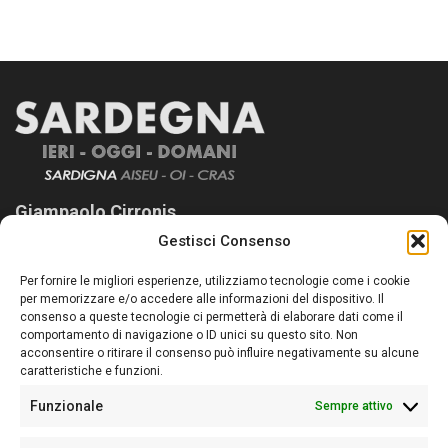
Giampaolo Cirronis
Gestisci Consenso
Sardegna Ieri-Oggi-Domani nasce per informare “liberamente” i
lettori su quanto accade in Sardegna, con un occhio rivolto al
Per fornire le migliori esperienze, utilizziamo tecnologie come i cookie
nostro passato e, soprattutto, al nostro futuro
per memorizzare e/o accedere alle informazioni del dispositivo. Il
consenso a queste tecnologie ci permetterà di elaborare dati come il
Follow Us
comportamento di navigazione o ID unici su questo sito. Non
acconsentire o ritirare il consenso può influire negativamente su alcune
caratteristiche e funzioni.
Funzionale
Sempre attivo
Editore:
Giampaolo Cirronis Ditta individuale