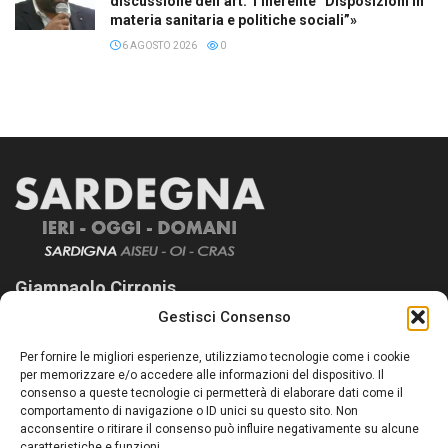
discussione dell’art. 1 inerente “Disposizioni in
materia sanitaria e politiche sociali”»
6 AGOSTO 2026
0
Giampaolo Cirronis
Gestisci Consenso
Sardegna Ieri-Oggi-Domani nasce per informare “liberamente” i
lettori su quanto accade in Sardegna, con un occhio rivolto al
Per fornire le migliori esperienze, utilizziamo tecnologie come i cookie
nostro passato e, soprattutto, al nostro futuro
per memorizzare e/o accedere alle informazioni del dispositivo. Il
consenso a queste tecnologie ci permetterà di elaborare dati come il
Follow Us
comportamento di navigazione o ID unici su questo sito. Non
acconsentire o ritirare il consenso può influire negativamente su alcune
caratteristiche e funzioni.