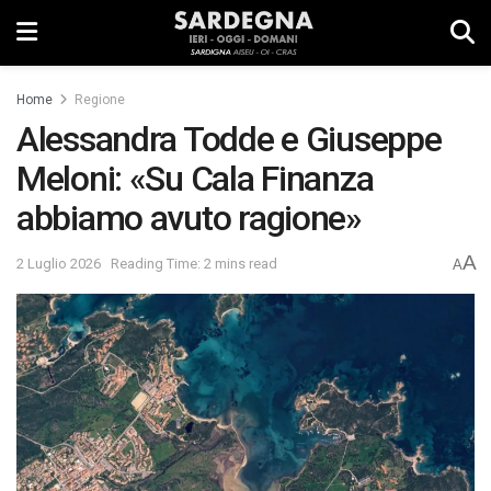
Home
Regione
Alessandra Todde e Giuseppe
Meloni: «Su Cala Finanza
abbiamo avuto ragione»
A
2 Luglio 2026
Reading Time: 2 mins read
A