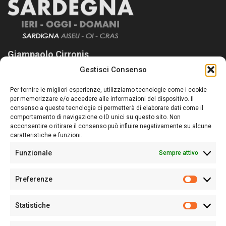
Giampaolo Cirronis
Gestisci Consenso
Sardegna Ieri-Oggi-Domani nasce per informare “liberamente” i
lettori su quanto accade in Sardegna, con un occhio rivolto al
Per fornire le migliori esperienze, utilizziamo tecnologie come i cookie
nostro passato e, soprattutto, al nostro futuro
per memorizzare e/o accedere alle informazioni del dispositivo. Il
consenso a queste tecnologie ci permetterà di elaborare dati come il
Follow Us
comportamento di navigazione o ID unici su questo sito. Non
acconsentire o ritirare il consenso può influire negativamente su alcune
caratteristiche e funzioni.
Funzionale
Sempre attivo
Editore:
Giampaolo Cirronis Ditta individuale
Preferenze
Sede:
Via Cristoforo Colombo 09013 Carbonia
Prefere
Direttore responsabile:
Giampaolo Cirronis
Partita IVA
02270380922
Statistiche
Statistic
N° di iscrizione al ROC:
9294
N° di iscrizione al Registro Stampa Tribunale di Cagliari:
N°