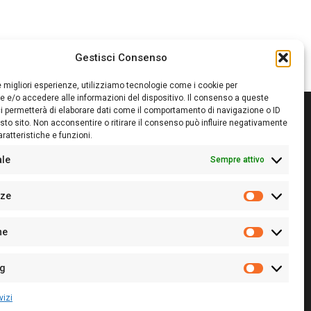
Gestisci Consenso
le migliori esperienze, utilizziamo tecnologie come i cookie per
 e/o accedere alle informazioni del dispositivo. Il consenso a queste
i permetterà di elaborare dati come il comportamento di navigazione o ID
sto sito. Non acconsentire o ritirare il consenso può influire negativamente
ratteristiche e funzioni.
itore:
Giampaolo Cirronis Ditta individuale
ede:
Via Cristoforo Colombo 09013 Carbonia
ale
Sempre attivo
rettore responsabile:
Giampaolo Cirronis
rtita IVA
02270380922
nze
 di iscrizione al ROC:
9294
Preferenz
 di iscrizione al Registro Stampa Tribunale di Cagliari:
he
 128/2020 del 10/02/2020
Statistiche
l.
+39 391 1265423
r la Pubblicità:
+39 328 6132020
ng
Marketing
vizi