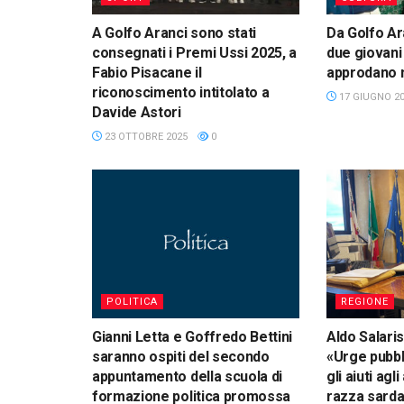
A Golfo Aranci sono stati
Da Golfo Ar
consegnati i Premi Ussi 2025, a
due giovani
Fabio Pisacane il
approdano ne
riconoscimento intitolato a
17 GIUGNO 2
Davide Astori
23 OTTOBRE 2025
0
POLITICA
REGIONE
Gianni Letta e Goffredo Bettini
Aldo Salaris
saranno ospiti del secondo
«Urge pubbl
appuntamento della scuola di
gli aiuti agli
formazione politica promossa
razza sard