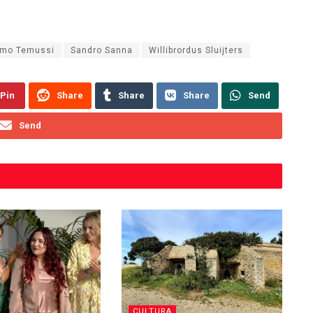
mo Temussi
Sandro Sanna
Willibrordus Sluijters
Pin
Share
Share
Share
Send
Send
CULTURA