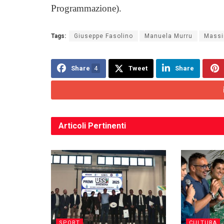
Programmazione).
Tags:
Giuseppe Fasolino
Manuela Murru
Massi
Share
4
Tweet
Share
Articoli
Pertinenti
SPORT
CULTURA