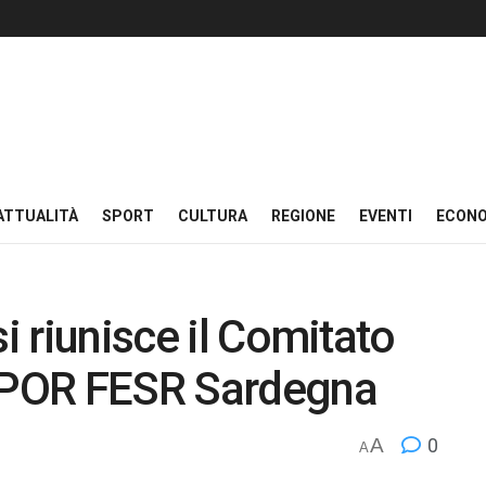
ATTUALITÀ
SPORT
CULTURA
REGIONE
EVENTI
ECON
si riunisce il Comitato
l POR FESR Sardegna
A
0
A