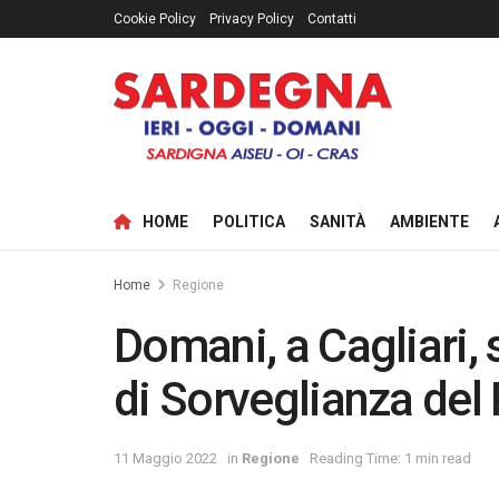
Cookie Policy
Privacy Policy
Contatti
HOME
POLITICA
SANITÀ
AMBIENTE
Home
Regione
Domani, a Cagliari, 
di Sorveglianza de
11 Maggio 2022
in
Regione
Reading Time: 1 min read