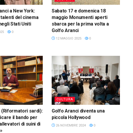
anci a New York:
Sabato 17 e domenica 18
 talenti del cinema
maggio Monumenti aperti
gli Stati Uniti
sbarca per la prima volta a
Golfo Aranci
025
0
12 MAGGIO 2025
0
CULTURA
 (Riformatori sardi):
Golfo Aranci diventa una
icare il bando per
piccola Hollywood
 allevatori di suini di
26 NOVEMBRE 2024
0
a»