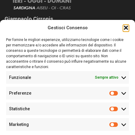
Giampaolo Cirronis
Gestisci Consenso
Sardegna Ieri-Oggi-Domani nasce per informare “liberamente” i
lettori su quanto accade in Sardegna, con un occhio rivolto al
Per fornire le migliori esperienze, utilizziamo tecnologie come i cookie
nostro passato e, soprattutto, al nostro futuro
per memorizzare e/o accedere alle informazioni del dispositivo. Il
consenso a queste tecnologie ci permetterà di elaborare dati come il
Follow Us
comportamento di navigazione o ID unici su questo sito. Non
acconsentire o ritirare il consenso può influire negativamente su alcune
caratteristiche e funzioni.
Funzionale
Sempre attivo
Editore:
Giampaolo Cirronis Ditta individuale
Preferenze
Sede:
Via Cristoforo Colombo 09013 Carbonia
Prefere
Direttore responsabile:
Giampaolo Cirronis
Partita IVA
02270380922
Statistiche
Statistic
N° di iscrizione al ROC:
9294
N° di iscrizione al Registro Stampa Tribunale di Cagliari:
N°
Marketing
128/2020 del 10/02/2020
Marketi
Tel.
+39 391 1265423