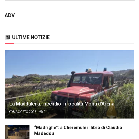
ADV
ULTIME NOTIZIE
La Maddalena: incendio in località Monti d’Arena
8 AGOSTO 2026
0
“Madrighe”: a Cheremule il libro di Claudio
Madeddu