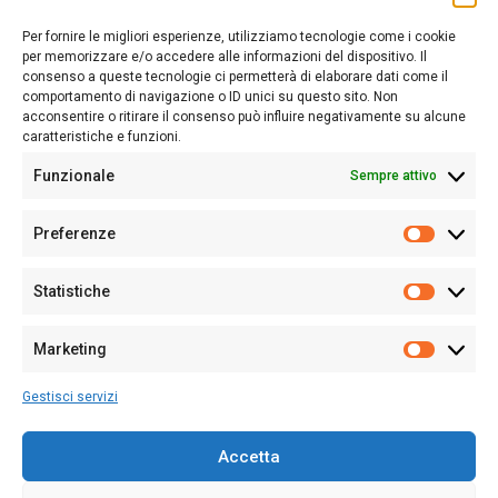
Sardegna Ieri-Oggi-Domani nasce per informare “liberamente” i
lettori su quanto accade in Sardegna, con un occhio rivolto al
Per fornire le migliori esperienze, utilizziamo tecnologie come i cookie
nostro passato e, soprattutto, al nostro futuro
per memorizzare e/o accedere alle informazioni del dispositivo. Il
consenso a queste tecnologie ci permetterà di elaborare dati come il
Follow Us
comportamento di navigazione o ID unici su questo sito. Non
acconsentire o ritirare il consenso può influire negativamente su alcune
caratteristiche e funzioni.
Funzionale
Sempre attivo
Editore:
Giampaolo Cirronis Ditta individuale
Preferenze
Sede:
Via Cristoforo Colombo 09013 Carbonia
Prefere
Direttore responsabile:
Giampaolo Cirronis
Partita IVA
02270380922
Statistiche
Statistic
N° di iscrizione al ROC:
9294
N° di iscrizione al Registro Stampa Tribunale di Cagliari:
N°
Marketing
128/2020 del 10/02/2020
Marketi
Tel.
+39 391 1265423
Gestisci servizi
Per la Pubblicità:
+39 328 6132020
Accetta