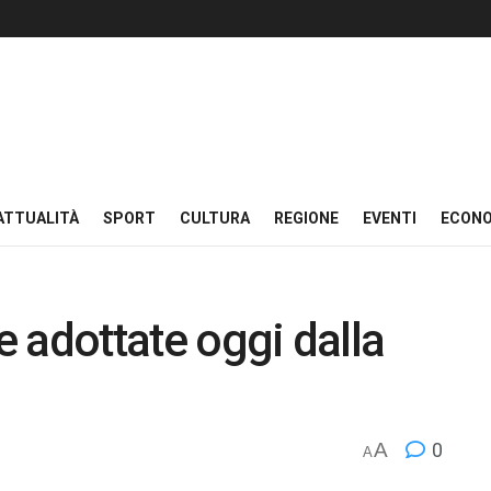
ATTUALITÀ
SPORT
CULTURA
REGIONE
EVENTI
ECON
re adottate oggi dalla
A
0
A