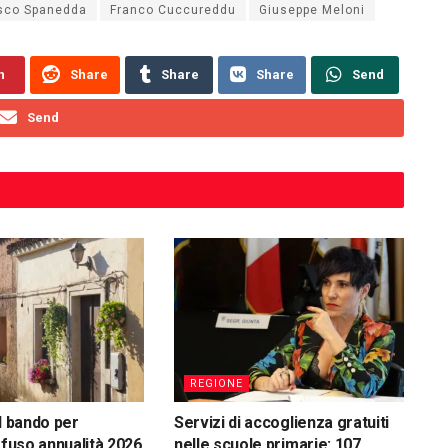
sco Spanedda
Franco Cuccureddu
Giuseppe Meloni
n
Share
Share
Share
Send
Send
REGIONE
l bando per
Servizi di accoglienza gratuiti
ffuso annualità 2026
nelle scuole primarie: 107