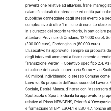
prevenzione relative ad alluvioni, frane, mareggiat
calamità naturali di estensione ed entità particolar
pubbliche danneggiate dagli stessi eventi o a seg
complessivo di oltre 1 milione di euro. Lo stanzi
in sicurezza del proprio territorio, in particolare 
attuatore: Provincia di Oristano, 124.000 euro), Se
(300.000 euro), Fordongianus (80.000 euro).
L’Esecutivo ha approvato, sempre su proposta de
degli interventi ammessi a finanziamento e rend
“Transizione Verde” – Obiettivo specifico 2.4, Az
idrauliche del canale coperto via Sorso – via Sicil
4,8 milioni, individuando lo stesso Comune come 
Lavoro.
Su proposta dell’assessora del Lavoro,
Sociale, Desiré Manca, d’intesa con l’assessora de
Spettacolo e Sport, la Giunta ha approvato la pro
relative al Piano NEWGENS, Priorità 4 “Occupazio
e formazione STEP” ESO4.1 e ESO 4.7, nonché alle u