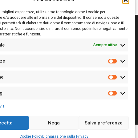
le migliori esperienze, utilizziamo tecnologie come i cookie per
 e/o accedere alle informazioni del dispositivo. Il consenso a queste
i permetterà di elaborare dati come il comportamento di navigazione o ID
sto sito. Non acconsentire o ritirare il consenso può influire negativamente
ratteristiche e funzioni.
itore:
Giampaolo Cirronis Ditta individuale
ede:
Via Cristoforo Colombo 09013 Carbonia
ale
Sempre attivo
rettore responsabile:
Giampaolo Cirronis
rtita IVA
02270380922
nze
 di iscrizione al ROC:
9294
Preferenz
 di iscrizione al Registro Stampa Tribunale di Cagliari:
he
 128/2020 del 10/02/2020
Statistiche
l.
+39 391 1265423
r la Pubblicità:
+39 328 6132020
ng
Marketing
vizi
ccetta
Nega
Salva preferenze
Cookie Policy
Privacy Policy
Contatti
Cookie Policy
Dichiarazione sulla Privacy