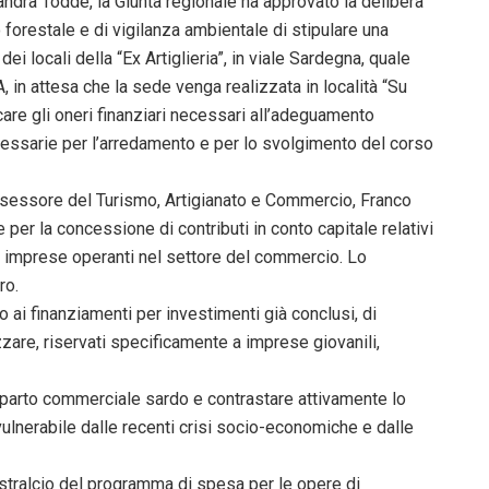
ndra Todde, la Giunta regionale ha approvato la delibera
forestale e di vigilanza ambientale di stipulare una
i locali della “Ex Artiglieria”, in viale Sardegna, quale
in attesa che la sede venga realizzata in località “Su
are gli oneri finanziari necessari all’adeguamento
cessarie per l’arredamento e per lo svolgimento del corso
assessore del Turismo, Artigianato e Commercio, Franco
per la concessione di contributi in conto capitale relativi
le imprese operanti nel settore del commercio. Lo
ro.
o ai finanziamenti per investimenti già conclusi, di
zzare, riservati specificamente a imprese giovanili,
mparto commerciale sardo e contrastare attivamente lo
 vulnerabile dalle recenti crisi socio-economiche e dalle
 stralcio del programma di spesa per le opere di