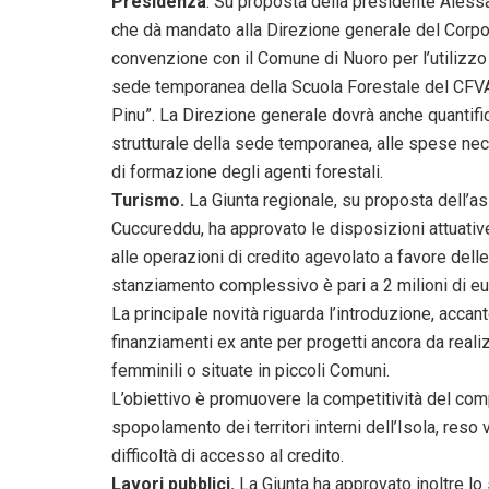
Presidenza
. Su proposta della presidente Alessa
che dà mandato alla Direzione generale del Corpo 
convenzione con il Comune di Nuoro per l’utilizzo de
sede temporanea della Scuola Forestale del CFVA, 
Pinu”. La Direzione generale dovrà anche quantific
strutturale della sede temporanea, alle spese ne
di formazione degli agenti forestali.
Turismo.
La Giunta regionale, su proposta dell’
Cuccureddu, ha approvato le disposizioni attuative 
alle operazioni di credito agevolato a favore del
stanziamento complessivo è pari a 2 milioni di eu
La principale novità riguarda l’introduzione, accant
finanziamenti ex ante per progetti ancora da reali
femminili o situate in piccoli Comuni.
L’obiettivo è promuovere la competitività del co
spopolamento dei territori interni dell’Isola, reso
difficoltà di accesso al credito.
Lavori pubblici.
La Giunta ha approvato inoltre lo