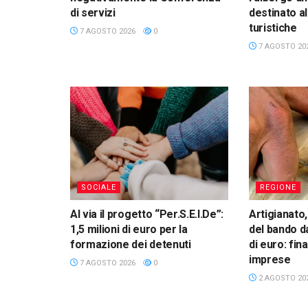
di servizi
destinato a
turistiche
7 AGOSTO 2026
0
7 AGOSTO 20
SOCIALE
REGIONE
Al via il progetto “Per.S.E.I.De”:
Artigianato,
1,5 milioni di euro per la
del bando da
formazione dei detenuti
di euro: fin
imprese
7 AGOSTO 2026
0
2 AGOSTO 20