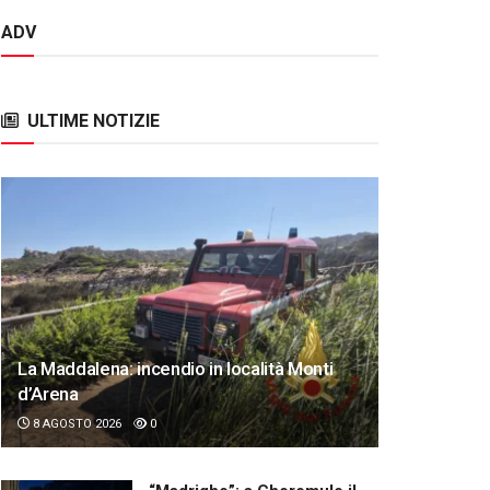
ADV
ULTIME NOTIZIE
La Maddalena: incendio in località Monti
d’Arena
8 AGOSTO 2026
0