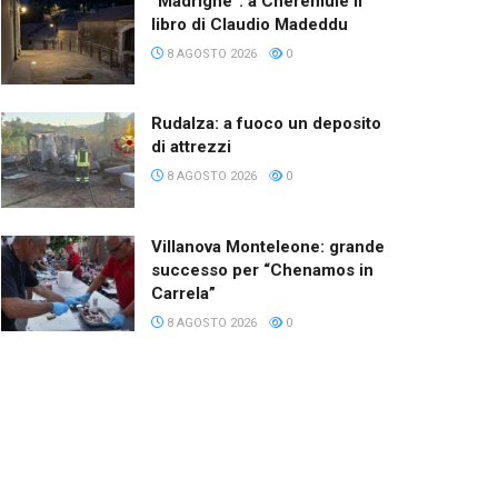
“Madrighe”: a Cheremule il
libro di Claudio Madeddu
8 AGOSTO 2026
0
Rudalza: a fuoco un deposito
di attrezzi
8 AGOSTO 2026
0
Villanova Monteleone: grande
successo per “Chenamos in
Carrela”
8 AGOSTO 2026
0