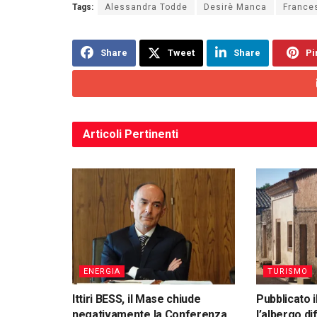
Tags:
Alessandra Todde
Desirè Manca
France
Share
Tweet
Share
Pi
Articoli
Pertinenti
ENERGIA
TURISMO
Ittiri BESS, il Mase chiude
Pubblicato i
negativamente la Conferenza
l’albergo di