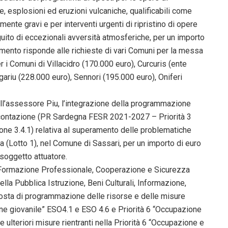
e, esplosioni ed eruzioni vulcaniche, qualificabili come
mente gravi e per interventi urgenti di ripristino di opere
uito di eccezionali avversità atmosferiche, per un importo
amento risponde alle richieste di vari Comuni per la messa
per i Comuni di Villacidro (170.000 euro), Curcuris (ente
gariu (228.000 euro), Sennori (195.000 euro), Oniferi
ll’assessore Piu, l’integrazione della programmazione
icontazione (PR Sardegna FESR 2021-2027 – Priorità 3
ione 3.4.1) relativa al superamento delle problematiche
ia (Lotto 1), nel Comune di Sassari, per un importo di euro
soggetto attuatore.
 Formazione Professionale, Cooperazione e Sicurezza
lla Pubblica Istruzione, Beni Culturali, Informazione,
posta di programmazione delle risorse e delle misure
ne giovanile” ESO4.1 e ESO 4.6 e Priorità 6 “Occupazione
lteriori misure rientranti nella Priorità 6 “Occupazione e