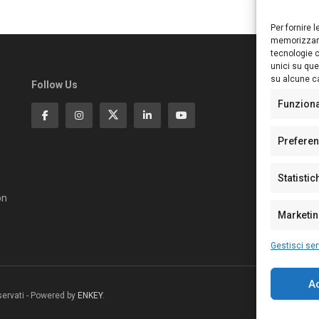
Per fornire 
memorizzare
tecnologie c
unici su que
su alcune ca
Follow Us
Ed
S
Funzion
Di
Pa
Prefere
N°
N°
Statistic
N°
Te
on
Pe
Marketi
Gestisci ser
A
riservati - Powered by
ENKEY
.