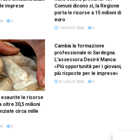
lle imprese
Comuni dicono sì, la Regione
porta le risorse a 15 milioni di
euro
26
0
7 AGOSTO 2026
0
REGIONE
Cambia la formazione
professionale in Sardegna.
L’assessora Desirè Manca:
«Più opportunità per i giovani,
più risposte per le imprese»
31 LUGLIO 2026
0
 esaurite le risorse
 oltre 30,5 milioni
anziate circa mille
26
0