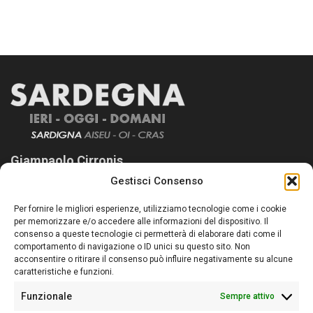
Giampaolo Cirronis
Gestisci Consenso
Sardegna Ieri-Oggi-Domani nasce per informare “liberamente” i
lettori su quanto accade in Sardegna, con un occhio rivolto al
Per fornire le migliori esperienze, utilizziamo tecnologie come i cookie
nostro passato e, soprattutto, al nostro futuro
per memorizzare e/o accedere alle informazioni del dispositivo. Il
consenso a queste tecnologie ci permetterà di elaborare dati come il
Follow Us
comportamento di navigazione o ID unici su questo sito. Non
acconsentire o ritirare il consenso può influire negativamente su alcune
caratteristiche e funzioni.
Funzionale
Sempre attivo