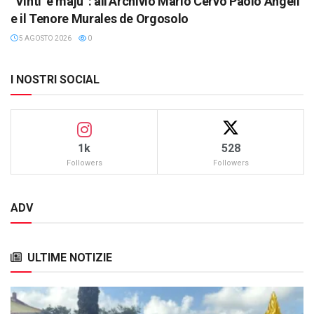
“Vinti ‘e maju”: all’Archivio Mario Cervo Paolo Angeli
e il Tenore Murales de Orgosolo
5 AGOSTO 2026
0
I NOSTRI SOCIAL
1k
528
Followers
Followers
ADV
ULTIME NOTIZIE