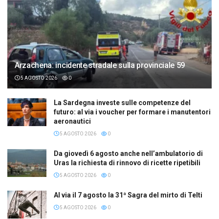
Arzachena: incidente stradale sulla provinciale 59
5 AGOSTO 2026
0
La Sardegna investe sulle competenze del
futuro: al via i voucher per formare i manutentori
aeronautici
5 AGOSTO 2026
0
Da giovedì 6 agosto anche nell’ambulatorio di
Uras la richiesta di rinnovo di ricette ripetibili
5 AGOSTO 2026
0
Al via il 7 agosto la 31ª Sagra del mirto di Telti
5 AGOSTO 2026
0