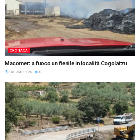
CRONACA
Macomer: a fuoco un fienile in località Cogolatzu
5 AGOSTO 2026
0