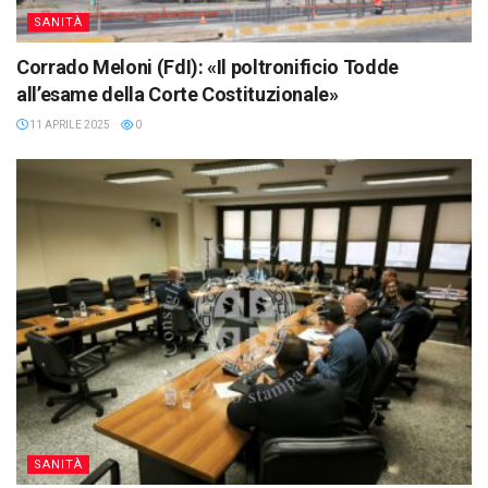
SANITÀ
Corrado Meloni (FdI): «Il poltronificio Todde
all’esame della Corte Costituzionale»
11 APRILE 2025
0
SANITÀ