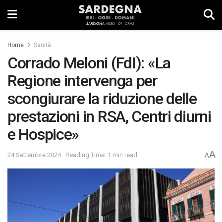
Home
Sanità
Corrado Meloni (FdI): «La
Regione intervenga per
scongiurare la riduzione delle
prestazioni in RSA, Centri diurni
e Hospice»
A
24 Settembre 2024
Reading Time: 1 min read
A