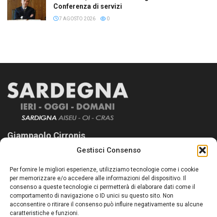
Conferenza di servizi
7 AGOSTO 2026
0
Giampaolo Cirronis
Gestisci Consenso
Sardegna Ieri-Oggi-Domani nasce per informare “liberamente” i
lettori su quanto accade in Sardegna, con un occhio rivolto al
Per fornire le migliori esperienze, utilizziamo tecnologie come i cookie
nostro passato e, soprattutto, al nostro futuro
per memorizzare e/o accedere alle informazioni del dispositivo. Il
consenso a queste tecnologie ci permetterà di elaborare dati come il
Follow Us
comportamento di navigazione o ID unici su questo sito. Non
acconsentire o ritirare il consenso può influire negativamente su alcune
caratteristiche e funzioni.