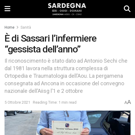
Home
Sanità
È di Sassari l’infermiere
“gessista dell’anno”
Il riconoscimento è stato dato ad Antonio Sechi che
dal 1981 lavora nella struttura complessa di
Ortopedia e Traumatologia dell’Aou. La pergamena
consegnata ad Ancona in occasione del convegno
nazionale dell’Aiisg l’1 e 2 ottobre
A
5 Ottobre 2021
Reading Time: 1 min read
A