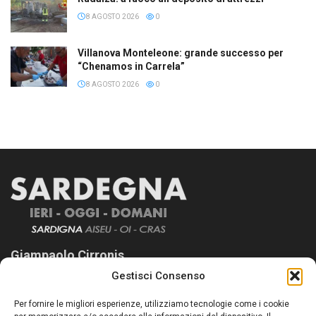
8 AGOSTO 2026
0
Villanova Monteleone: grande successo per
“Chenamos in Carrela”
8 AGOSTO 2026
0
Giampaolo Cirronis
Gestisci Consenso
Sardegna Ieri-Oggi-Domani nasce per informare “liberamente” i
lettori su quanto accade in Sardegna, con un occhio rivolto al
Per fornire le migliori esperienze, utilizziamo tecnologie come i cookie
nostro passato e, soprattutto, al nostro futuro