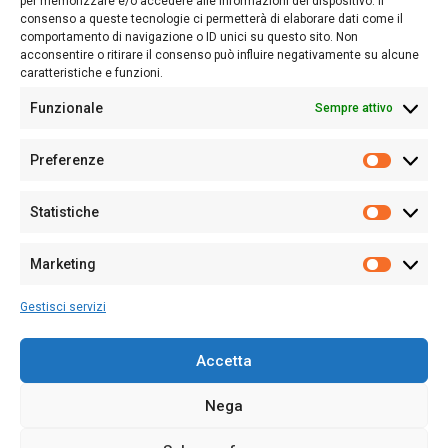
per memorizzare e/o accedere alle informazioni del dispositivo. Il
consenso a queste tecnologie ci permetterà di elaborare dati come il
Follow Us
comportamento di navigazione o ID unici su questo sito. Non
acconsentire o ritirare il consenso può influire negativamente su alcune
caratteristiche e funzioni.
Funzionale
Sempre attivo
Editore:
Giampaolo Cirronis Ditta individuale
Preferenze
Sede:
Via Cristoforo Colombo 09013 Carbonia
Prefere
Direttore responsabile:
Giampaolo Cirronis
Partita IVA
02270380922
Statistiche
Statistic
N° di iscrizione al ROC:
9294
N° di iscrizione al Registro Stampa Tribunale di Cagliari:
N°
Marketing
128/2020 del 10/02/2020
Marketi
Tel.
+39 391 1265423
Gestisci servizi
Per la Pubblicità:
+39 328 6132020
Accetta
Nega
Cookie Policy
Privacy Policy
Contatti