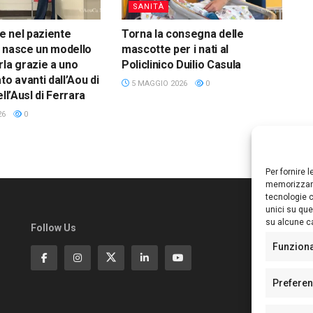
SANITÀ
 nel paziente
Torna la consegna delle
 nasce un modello
mascotte per i nati al
rla grazie a uno
Policlinico Duilio Casula
to avanti dall’Aou di
5 MAGGIO 2026
0
ell’Ausl di Ferrara
26
0
Per fornire 
memorizzare
tecnologie c
unici su que
su alcune ca
Follow Us
Ed
S
Funzion
Di
Pa
Prefere
N°
N°