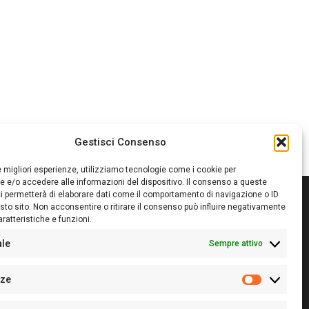
Gestisci Consenso
le migliori esperienze, utilizziamo tecnologie come i cookie per
 e/o accedere alle informazioni del dispositivo. Il consenso a queste
i permetterà di elaborare dati come il comportamento di navigazione o ID
sto sito. Non acconsentire o ritirare il consenso può influire negativamente
ratteristiche e funzioni.
itore:
Giampaolo Cirronis Ditta individuale
ede:
Via Cristoforo Colombo 09013 Carbonia
ale
Sempre attivo
rettore responsabile:
Giampaolo Cirronis
rtita IVA
02270380922
nze
 di iscrizione al ROC:
9294
Preferenz
 di iscrizione al Registro Stampa Tribunale di Cagliari: