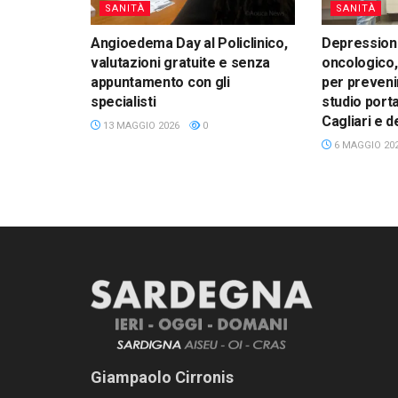
SANITÀ
SANITÀ
Angioedema Day al Policlinico,
Depressione
valutazioni gratuite e senza
oncologico,
appuntamento con gli
per preveni
specialisti
studio porta
Cagliari e d
13 MAGGIO 2026
0
6 MAGGIO 20
Giampaolo Cirronis