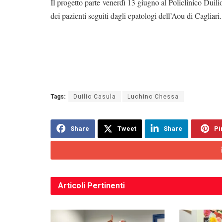
Il progetto parte venerdì 13 giugno al Policlinico Duili
dei pazienti seguiti dagli epatologi dell’Aou di Cagliari.
Tags:
Duilio Casula
Luchino Chessa
Share
Tweet
Share
Pi
Articoli
Pertinenti