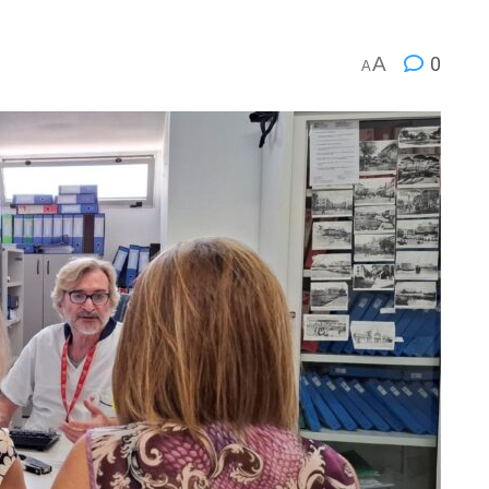
A
0
A