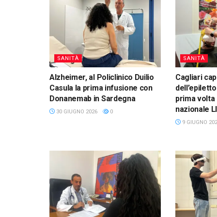
SANITÀ
SANITÀ
Alzheimer, al Policlinico Duilio
Cagliari cap
Casula la prima infusione con
dell’epiletto
Donanemab in Sardegna
prima volta
nazionale L
30 GIUGNO 2026
0
9 GIUGNO 20