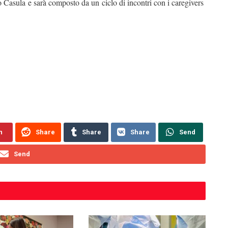
o Casula e sarà composto da un ciclo di incontri con i caregivers
n
Share
Share
Share
Send
Send