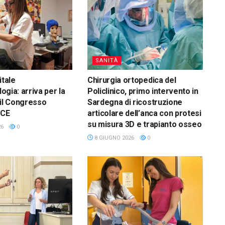
SANITÀ
itale
Chirurgia ortopedica del
logia: arriva per la
Policlinico, primo intervento in
 il Congresso
Sardegna di ricostruzione
ICE
articolare dell’anca con protesi
su misura 3D e trapianto osseo
26
0
8 GIUGNO 2026
0