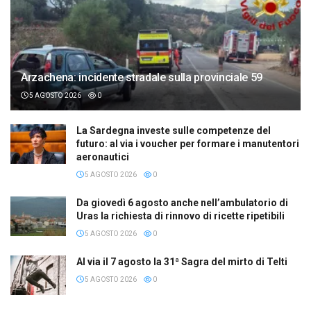
Arzachena: incidente stradale sulla provinciale 59
5 AGOSTO 2026
0
La Sardegna investe sulle competenze del
futuro: al via i voucher per formare i manutentori
aeronautici
5 AGOSTO 2026
0
Da giovedì 6 agosto anche nell’ambulatorio di
Uras la richiesta di rinnovo di ricette ripetibili
5 AGOSTO 2026
0
Al via il 7 agosto la 31ª Sagra del mirto di Telti
5 AGOSTO 2026
0