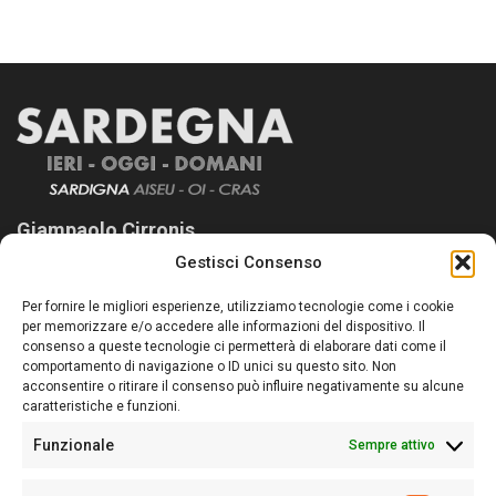
Giampaolo Cirronis
Gestisci Consenso
Sardegna Ieri-Oggi-Domani nasce per informare “liberamente” i
lettori su quanto accade in Sardegna, con un occhio rivolto al
Per fornire le migliori esperienze, utilizziamo tecnologie come i cookie
nostro passato e, soprattutto, al nostro futuro
per memorizzare e/o accedere alle informazioni del dispositivo. Il
consenso a queste tecnologie ci permetterà di elaborare dati come il
Follow Us
comportamento di navigazione o ID unici su questo sito. Non
acconsentire o ritirare il consenso può influire negativamente su alcune
caratteristiche e funzioni.
Funzionale
Sempre attivo
Editore:
Giampaolo Cirronis Ditta individuale