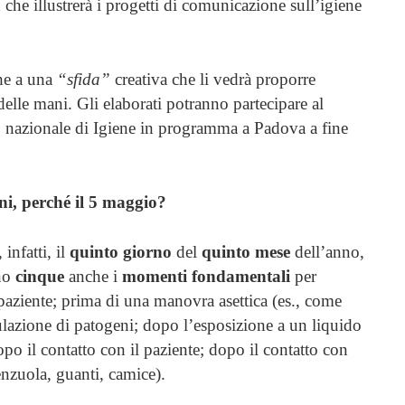
a
che illustrerà i progetti di comunicazione sull’igiene
he a una
“sfida”
creativa che li vedrà proporre
delle mani. Gli elaborati potranno partecipare al
o nazionale di Igiene in programma a Padova a fine
ni, perché il 5 maggio?
infatti, il
quinto giorno
del
quinto mese
dell’anno,
no
cinque
anche i
momenti fondamentali
per
 paziente; prima di una manovra asettica (es., come
culazione di patogeni; dopo l’esposizione a un liquido
opo il contatto con il paziente; dopo il contatto con
enzuola, guanti, camice).