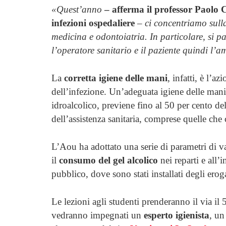
«Quest’anno
– afferma il professor Paolo Ca
infezioni ospedaliere
–
ci concentriamo sulla 
medicina e odontoiatria. In particolare, si p
l’operatore sanitario e il paziente quindi l’
La
corretta igiene delle mani
, infatti, è l’a
dell’infezione. Un’adeguata igiene delle mani, 
idroalcolico, previene fino al 50 per cento de
dell’assistenza sanitaria, comprese quelle che 
L’Aou ha adottato una serie di parametri di va
il
consumo del gel alcolico
nei reparti e all’i
pubblico, dove sono stati installati degli eroga
Le lezioni agli studenti prenderanno il via il
vedranno impegnati un
esperto igienista
, u