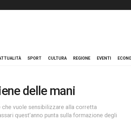
ATTUALITÀ
SPORT
CULTURA
REGIONE
EVENTI
ECON
iene delle mani
 che vuole sensibilizzare alla corretta
assari quest’anno punta sulla formazione degli