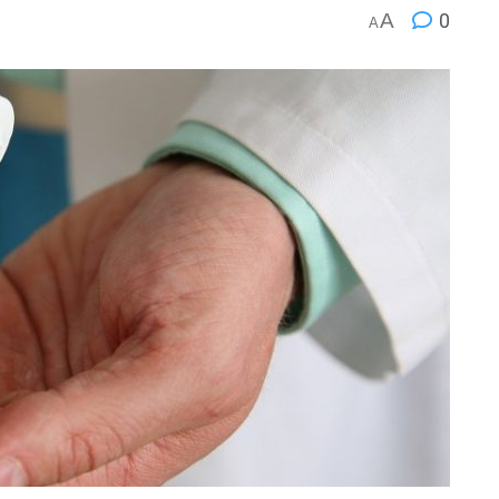
A
0
A