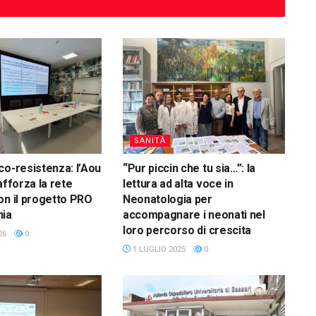
SANITÀ
co-resistenza: l’Aou
“Pur piccin che tu sia…”: la
afforza la rete
lettura ad alta voce in
on il progetto PRO
Neonatologia per
nia
accompagnare i neonati nel
loro percorso di crescita
26
0
1 LUGLIO 2025
0