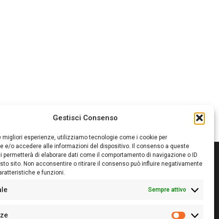
Gestisci Consenso
le migliori esperienze, utilizziamo tecnologie come i cookie per
 e/o accedere alle informazioni del dispositivo. Il consenso a queste
i permetterà di elaborare dati come il comportamento di navigazione o ID
sto sito. Non acconsentire o ritirare il consenso può influire negativamente
ratteristiche e funzioni.
itore:
Giampaolo Cirronis Ditta individuale
ede:
Via Cristoforo Colombo 09013 Carbonia
ale
Sempre attivo
rettore responsabile:
Giampaolo Cirronis
rtita IVA
02270380922
nze