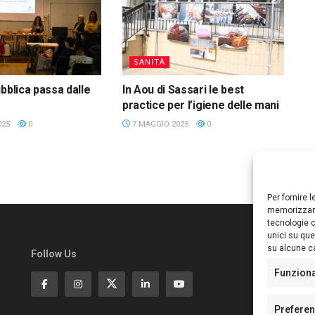
SANITÀ
bblica passa dalle
In Aou di Sassari le best
practice per l’igiene delle mani
025
0
7 MAGGIO 2025
0
Per fornire 
memorizzare
tecnologie c
unici su que
su alcune ca
Follow Us
Ed
S
Funzion
Di
Pa
Prefere