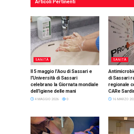
Articoli
Pertinenti
SANITÀ
SANITÀ
Il 5 maggio l’Aou di Sassari e
Antimicrobi
l’Università di Sassari
di Sassari r
celebrano la Giornata mondiale
regionale c
dell’igiene delle mani
CARe Sardi
4 MAGGIO 2026
0
16 MARZO 20