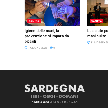
SANITÀ
SANITÀ
Igiene delle mani, la
La salute pu
prevenzione si impara da
mani pulite
piccoli
11 MAGGIO 2
1 GIUGNO 2025
0