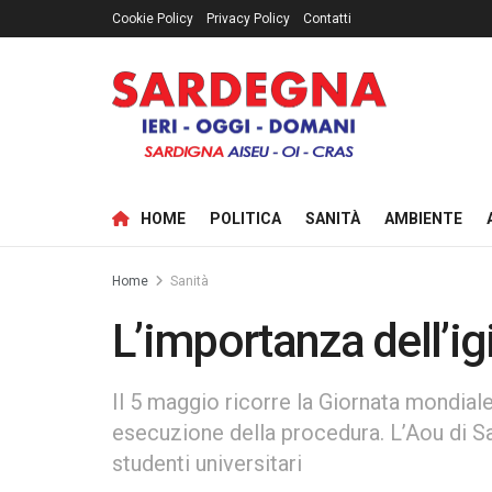
Cookie Policy
Privacy Policy
Contatti
HOME
POLITICA
SANITÀ
AMBIENTE
Home
Sanità
L’importanza dell’ig
Il 5 maggio ricorre la Giornata mondiale
esecuzione della procedura. L’Aou di S
studenti universitari