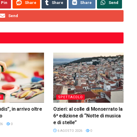
Pin
Share
Share
Share
Send
Send
I
SPETTACOLO
dis”, in arrivo oltre
Ozieri: al colle di Monserrato la
ro
6ª edizione di “Notte di musica
e di stelle”
26
0
6 AGOSTO 2026
0