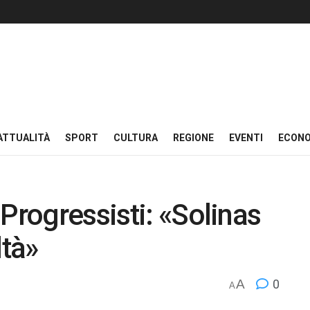
ATTUALITÀ
SPORT
CULTURA
REGIONE
EVENTI
ECON
Progressisti: «Solinas
ltà»
A
0
A