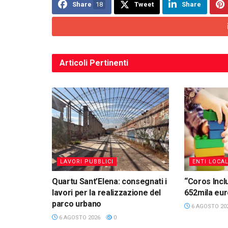
Share
18
Tweet
Share
Articoli
Pertinenti
LAVORI PUBBLICI
ENTI LOCAL
Quartu Sant’Elena: consegnati i
“Coros Inclu
lavori per la realizzazione del
652mila eu
parco urbano
6 AGOSTO 20
6 AGOSTO 2026
0