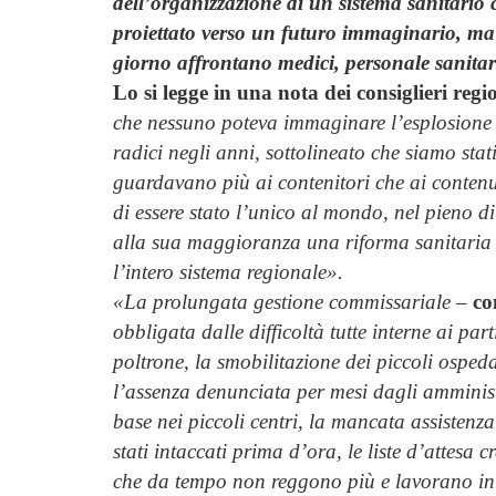
dell’organizzazione di un sistema sanitario
proiettato verso un futuro immaginario, ma
giorno affrontano medici, personale sanitari
Lo si legge in una nota dei consiglieri regio
che nessuno poteva immaginare l’esplosione 
radici negli anni, sottolineato che siamo stati 
guardavano più ai contenitori che ai contenut
di essere stato l’unico al mondo, nel pieno 
alla sua maggioranza una riforma sanitaria 
l’intero sistema regionale».
«La prolungata gestione commissariale
–
con
obbligata dalle difficoltà tutte interne ai par
poltrone, la smobilitazione dei piccoli osped
l’assenza denunciata per mesi dagli amministr
base nei piccoli centri, la mancata assistenza
stati intaccati prima d’ora, le liste d’attesa 
che da tempo non reggono più e lavorano in t