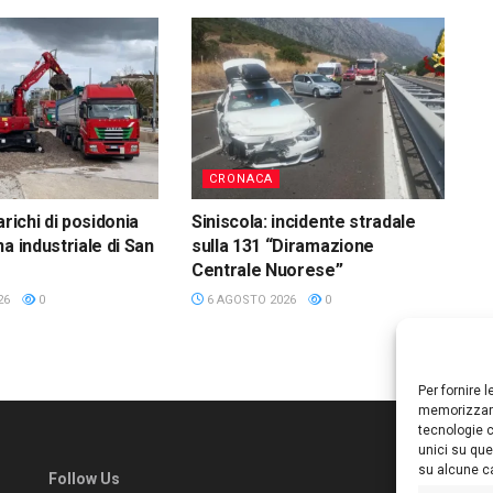
CRONACA
arichi di posidonia
Siniscola: incidente stradale
a industriale di San
sulla 131 “Diramazione
Centrale Nuorese”
26
0
6 AGOSTO 2026
0
Per fornire 
memorizzare
tecnologie c
unici su que
su alcune ca
Follow Us
Ed