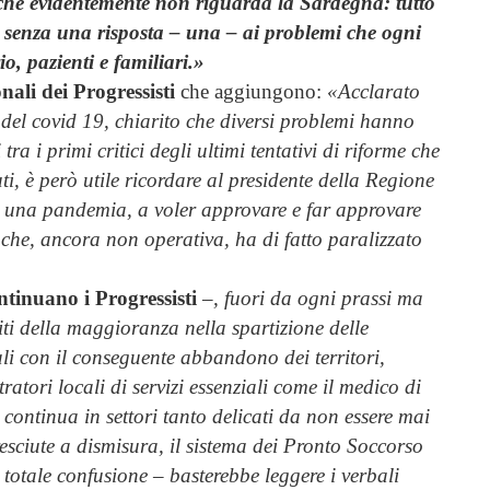
 che evidentemente non riguarda la Sardegna: tutto
 senza una risposta – una – ai problemi che ogni
o, pazienti e familiari.»
nali dei Progressisti
che aggiungono:
«Acclarato
del covid 19, chiarito che diversi problemi hanno
tra i primi critici degli ultimi tentativi di riforme che
i, è però utile ricordare al presidente della Regione
di una pandemia, a voler approvare e far approvare
che, ancora non operativa, ha di fatto paralizzato
tinuano i Progressisti
–, fuori da ogni prassi ma
titi della maggioranza nella spartizione delle
ali con il conseguente abbandono dei territori,
atori locali di servizi essenziali come il medico di
 continua in settori tanto delicati da non essere mai
cresciute a dismisura, il sistema dei Pronto Soccorso
otale confusione – basterebbe leggere i verbali