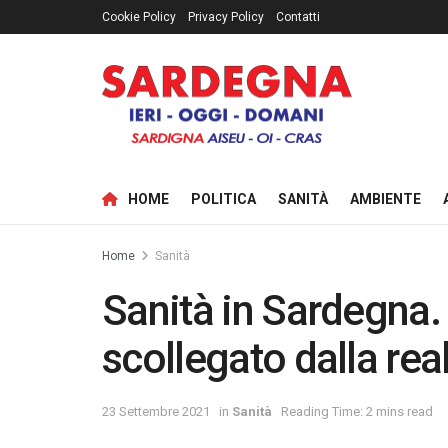
Cookie Policy
Privacy Policy
Contatti
HOME
POLITICA
SANITÀ
AMBIENTE
Home
Sanità
Sanità in Sardegna. 
scollegato dalla rea
23 Settembre 2021
in
Sanità
Reading Time: 2 mins read