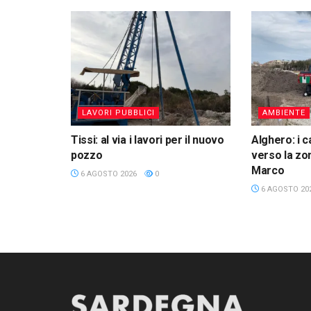
LAVORI PUBBLICI
AMBIENTE
Tissi: al via i lavori per il nuovo
Alghero: i c
pozzo
verso la zon
Marco
6 AGOSTO 2026
0
6 AGOSTO 20