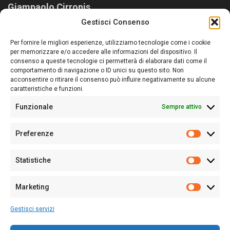
Giampaolo Cirronis
Gestisci Consenso
Sardegna Ieri-Oggi-Domani nasce per informare “liberamente” i
lettori su quanto accade in Sardegna, con un occhio rivolto al
Per fornire le migliori esperienze, utilizziamo tecnologie come i cookie
nostro passato e, soprattutto, al nostro futuro
per memorizzare e/o accedere alle informazioni del dispositivo. Il
consenso a queste tecnologie ci permetterà di elaborare dati come il
Follow Us
comportamento di navigazione o ID unici su questo sito. Non
acconsentire o ritirare il consenso può influire negativamente su alcune
caratteristiche e funzioni.
Funzionale
Sempre attivo
Editore:
Giampaolo Cirronis Ditta individuale
Preferenze
Sede:
Via Cristoforo Colombo 09013 Carbonia
Prefere
Direttore responsabile:
Giampaolo Cirronis
Partita IVA
02270380922
Statistiche
Statistic
N° di iscrizione al ROC:
9294
N° di iscrizione al Registro Stampa Tribunale di Cagliari:
N°
Marketing
128/2020 del 10/02/2020
Marketi
Tel.
+39 391 1265423
Gestisci servizi
Per la Pubblicità:
+39 328 6132020