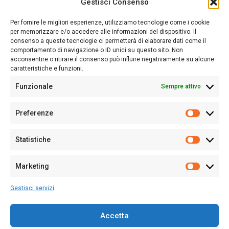
Gestisci Consenso
Sardegna Ieri-Oggi-Domani nasce per informare “liberamente” i
lettori su quanto accade in Sardegna, con un occhio rivolto al
Per fornire le migliori esperienze, utilizziamo tecnologie come i cookie
nostro passato e, soprattutto, al nostro futuro
per memorizzare e/o accedere alle informazioni del dispositivo. Il
consenso a queste tecnologie ci permetterà di elaborare dati come il
Follow Us
comportamento di navigazione o ID unici su questo sito. Non
acconsentire o ritirare il consenso può influire negativamente su alcune
caratteristiche e funzioni.
Funzionale
Sempre attivo
Editore:
Giampaolo Cirronis Ditta individuale
Preferenze
Sede:
Via Cristoforo Colombo 09013 Carbonia
Prefere
Direttore responsabile:
Giampaolo Cirronis
Partita IVA
02270380922
Statistiche
Statistic
N° di iscrizione al ROC:
9294
N° di iscrizione al Registro Stampa Tribunale di Cagliari:
N°
Marketing
128/2020 del 10/02/2020
Marketi
Tel.
+39 391 1265423
Gestisci servizi
Per la Pubblicità:
+39 328 6132020
Accetta