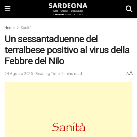
Home
Sanità
Un sessantaduenne del
terralbese positivo al virus della
Febbre del Nilo
A
24 Agosto 2025
Reading Time: 2 mins read
A