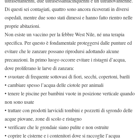
ultrasettantenni, due ultrasessantacinquenni e un ultranovantenne.
Di questi sei contagiati, quattro sono ancora ricoverati in diversi
ospedali, mentre due sono stati dimessi e hanno fatto rientro nelle
proprie abitazioni.
Non esiste un vaccino per la febbre West Nile, né una terapia
specifica. Per questo è fondamentale proteggersi dalle punture ed
evitare che le zanzare possano riprodursi adottando alcune
precauzioni. In primo luogo occorre evitare i ristagni d’acqua,
dove proliferano le larve di zanzara:
• svuotare di frequente sottovasi di fiori, secchi, copertoni, barili
• cambiare spesso l’acqua delle ciotole per animali
• tenere le piscine per bambini vuote in posizione verticale quando
non sono usate
• trattare con prodotti larvicidi tombini e pozzetti di sgrondo delle
acque piovane, zone di scolo e ristagno
• verificare che le grondaie siano pulite e non ostruite
• coprire le cisterne e i contenitori dove si raccoglie l’acqua