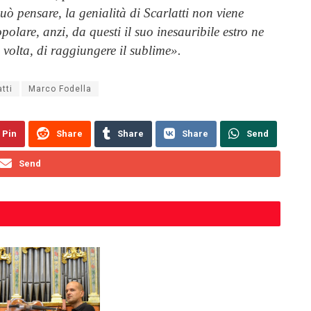
 pensare, la genialità di Scarlatti non viene
polare, anzi, da questi il suo inesauribile estro ne
volta, di raggiungere il sublime».
tti
Marco Fodella
Pin
Share
Share
Share
Send
Send