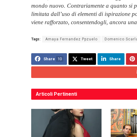
mondo nuovo. Contrariamente a quanto si può
limitata dall’uso di elementi di ispirazione po
viene rafforzato, consentendogli, ancora una 
Tags:
Amaya Fernandez Ppzuelo
Domenico Scarla
Share
10
Tweet
Share
Articoli
Pertinenti