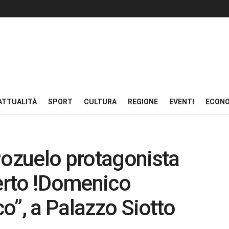
ATTUALITÀ
SPORT
CULTURA
REGIONE
EVENTI
ECON
ozuelo protagonista
erto !Domenico
co”, a Palazzo Siotto