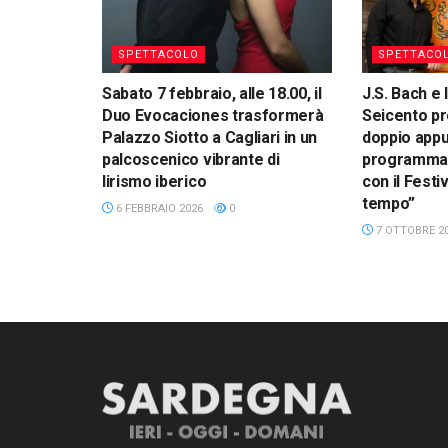
SPETTACOLO
SPETTACO
Sabato 7 febbraio, alle 18.00, il
J.S. Bach e 
Duo Evocaciones trasformerà
Seicento pr
Palazzo Siotto a Cagliari in un
doppio app
palcoscenico vibrante di
programma 
lirismo iberico
con il Festi
tempo”
6 FEBBRAIO 2026
0
7 OTTOBRE 2