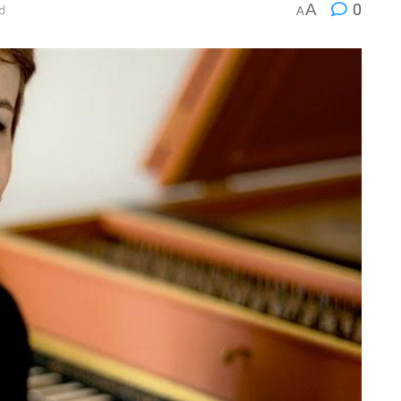
A
0
d
A