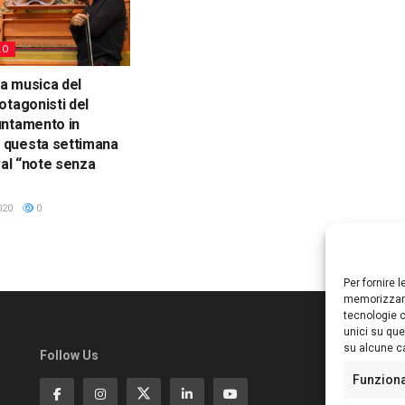
LO
la musica del
otagonisti del
untamento in
questa settimana
val “note senza
020
0
Per fornire 
memorizzare
tecnologie c
unici su que
su alcune ca
Follow Us
Ed
S
Funzion
Di