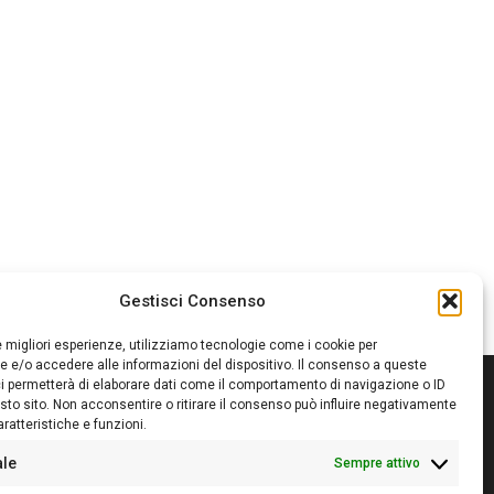
Gestisci Consenso
le migliori esperienze, utilizziamo tecnologie come i cookie per
 e/o accedere alle informazioni del dispositivo. Il consenso a queste
i permetterà di elaborare dati come il comportamento di navigazione o ID
sto sito. Non acconsentire o ritirare il consenso può influire negativamente
ratteristiche e funzioni.
itore:
Giampaolo Cirronis Ditta individuale
ede:
Via Cristoforo Colombo 09013 Carbonia
ale
Sempre attivo
rettore responsabile:
Giampaolo Cirronis