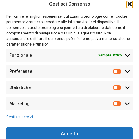
Gestisci Consenso
Sardegna Ieri-Oggi-Domani nasce per informare “liberamente” i
lettori su quanto accade in Sardegna, con un occhio rivolto al
Per fornire le migliori esperienze, utilizziamo tecnologie come i cookie
nostro passato e, soprattutto, al nostro futuro
per memorizzare e/o accedere alle informazioni del dispositivo. Il
consenso a queste tecnologie ci permetterà di elaborare dati come il
Follow Us
comportamento di navigazione o ID unici su questo sito. Non
acconsentire o ritirare il consenso può influire negativamente su alcune
caratteristiche e funzioni.
Funzionale
Sempre attivo
Editore:
Giampaolo Cirronis Ditta individuale
Preferenze
Sede:
Via Cristoforo Colombo 09013 Carbonia
Prefere
Direttore responsabile:
Giampaolo Cirronis
Partita IVA
02270380922
Statistiche
Statistic
N° di iscrizione al ROC:
9294
N° di iscrizione al Registro Stampa Tribunale di Cagliari:
N°
Marketing
128/2020 del 10/02/2020
Marketi
Tel.
+39 391 1265423
Gestisci servizi
Per la Pubblicità:
+39 328 6132020
Accetta