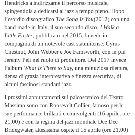
Hendricks a indirizzarne il percorso musicale,
spingendola a dedicarsi al jazz a tempo pieno. Dopo
l’esordio discografico
The Song Is You
(2012) con una
band made in Italy, il suo secondo disco,
I Walk a
Little Faster
, pubblicato nel 2015, la vede in
compagnia di un notevole cast statunitense: Cyrus
Chestnut, John Webber e Joe Farnsworth, con in più
Jeremy Pelt nel ruolo di produttore. Del 2017 invece
l’album
What Is There to Say,
una minuziosa rilettura,
densa di grazia interpretativa e finezza esecutiva, di
alcuni fascinosi standard jazz.
I prossimi appuntamenti sul palcoscenico del Teatro
Massimo sono con Roosevelt Collier, famoso per le
sue performance brillanti e coinvolgenti (16 aprile, ore
21.00) e con la regina del jazz mondiale Dee Dee
Bridegwater, attesissima ospite il 15 aprile (ore 21.00)