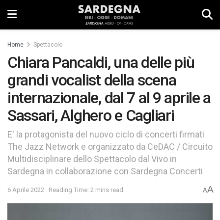
Home
Spettacolo
Chiara Pancaldi, una delle più
grandi vocalist della scena
internazionale, dal 7 al 9 aprile a
Sassari, Alghero e Cagliari
E' la protagonista del nuovo ciclo di concerti firmati
The Jazz Network e organizzato da CeDAC / Circuito
Multidisciplinare dello Spettacolo dal Vivo in
Sardegna in collaborazione con Sardegna Concerti
A
6 Aprile 2022
Reading Time: 2 mins read
A