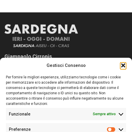
Giampaolo Cirronis
Gestisci Consenso
Sardegna Ieri-Oggi-Domani nasce per informare “liberamente” i
lettori su quanto accade in Sardegna, con un occhio rivolto al
Per fornire le migliori esperienze, utilizziamo tecnologie come i cookie
nostro passato e, soprattutto, al nostro futuro
per memorizzare e/o accedere alle informazioni del dispositivo. Il
consenso a queste tecnologie ci permetterà di elaborare dati come il
Follow Us
comportamento di navigazione o ID unici su questo sito. Non
acconsentire o ritirare il consenso può influire negativamente su alcune
caratteristiche e funzioni.
Funzionale
Sempre attivo
Editore:
Giampaolo Cirronis Ditta individuale
Preferenze
Sede:
Via Cristoforo Colombo 09013 Carbonia