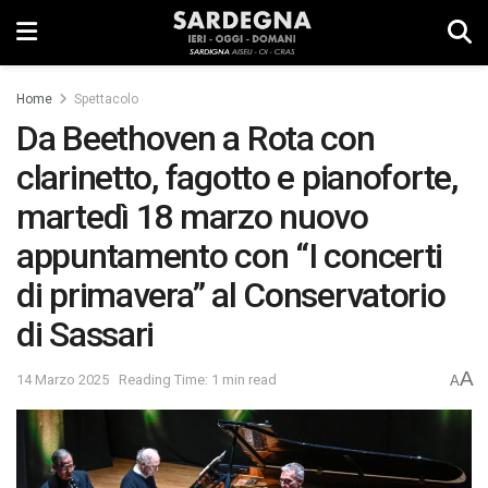
Home
Spettacolo
Da Beethoven a Rota con
clarinetto, fagotto e pianoforte,
martedì 18 marzo nuovo
appuntamento con “I concerti
di primavera” al Conservatorio
di Sassari
A
14 Marzo 2025
Reading Time: 1 min read
A